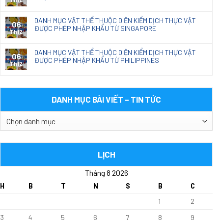
DANH MỤC VẬT THỂ THUỘC DIỆN KIỂM DỊCH THỰC VẬT
06
ĐƯỢC PHÉP NHẬP KHẨU TỪ SINGAPORE
Th12
DANH MỤC VẬT THỂ THUỘC DIỆN KIỂM DỊCH THỰC VẬT
06
ĐƯỢC PHÉP NHẬP KHẨU TỪ PHILIPPINES
Th12
DANH MỤC BÀI VIẾT – TIN TỨC
DANH
MỤC
BÀI
VIẾT
LỊCH
–
Tháng 8 2026
TIN
TỨC
H
B
T
N
S
B
C
1
2
3
4
5
6
7
8
9