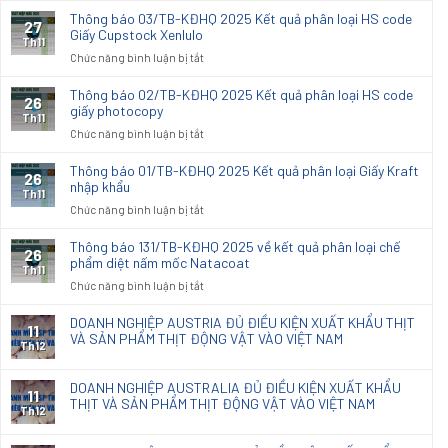
báo
Thông báo 03/TB-KĐHQ 2025 Kết quả phân loại HS code
27
04/TB-
Giấy Cupstock Xenlulo
Th11
KĐHQ
ở
Chức năng bình luận bị tắt
2025
Thông
Kết
báo
Thông báo 02/TB-KĐHQ 2025 Kết quả phân loại HS code
26
quả
03/TB-
giấy photocopy
phân
Th11
KĐHQ
ở
Chức năng bình luận bị tắt
loại
2025
Thông
hải
Kết
báo
quan
Thông báo 01/TB-KĐHQ 2025 Kết quả phân loại Giấy Kraft
26
quả
02/TB-
nhập khẩu
đối
phân
Th11
KĐHQ
với
ở
Chức năng bình luận bị tắt
loại
2025
vải
Thông
HS
Kết
dệt
báo
code
Thông báo 131/TB-KĐHQ 2025 về kết quả phân loại chế
26
quả
thoi
01/TB-
phẩm diệt nấm mốc Natacoat
Giấy
phân
Th11
nhập
KĐHQ
Cupstock
ở
Chức năng bình luận bị tắt
loại
khẩu
2025
Xenlulo
Thông
HS
dùng
Kết
báo
code
DOANH NGHIỆP AUSTRIA ĐỦ ĐIỀU KIỆN XUẤT KHẨU THỊT
sx
11
quả
131/TB-
VÀ SẢN PHẨM THỊT ĐỘNG VẬT VÀO VIỆT NAM
giấy
đồ
phân
Th12
KĐHQ
photocopy
nội
loại
2025
thất
Giấy
DOANH NGHIỆP AUSTRALIA ĐỦ ĐIỀU KIỆN XUẤT KHẨU
về
11
Kraft
THỊT VÀ SẢN PHẨM THỊT ĐỘNG VẬT VÀO VIỆT NAM
kết
Th12
nhập
quả
khẩu
phân