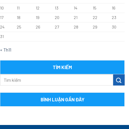
10
11
12
13
14
15
16
17
18
19
20
21
22
23
24
25
26
27
28
29
30
31
« Th11
TÌM KIẾM
BÌNH LUẬN GẦN ĐÂY