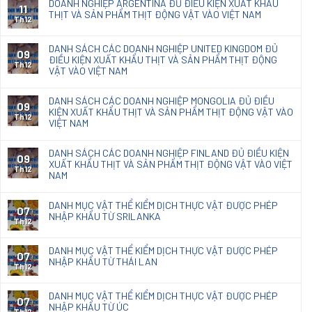
DOANH NGHIỆP ARGENTINA ĐỦ ĐIỀU KIỆN XUẤT KHẨU
loại
11
THỊT VÀ SẢN PHẨM THỊT ĐỘNG VẬT VÀO VIỆT NAM
chế
Th12
phẩm
diệt
DANH SÁCH CÁC DOANH NGHIỆP UNITED KINGDOM ĐỦ
09
nấm
ĐIỀU KIỆN XUẤT KHẨU THỊT VÀ SẢN PHẨM THỊT ĐỘNG
mốc
Th12
VẬT VÀO VIỆT NAM
Natacoat
DANH SÁCH CÁC DOANH NGHIỆP MONGOLIA ĐỦ ĐIỀU
09
KIỆN XUẤT KHẨU THỊT VÀ SẢN PHẨM THỊT ĐỘNG VẬT VÀO
Th12
VIỆT NAM
DANH SÁCH CÁC DOANH NGHIỆP FINLAND ĐỦ ĐIỀU KIỆN
09
XUẤT KHẨU THỊT VÀ SẢN PHẨM THỊT ĐỘNG VẬT VÀO VIỆT
Th12
NAM
DANH MỤC VẬT THỂ KIỂM DỊCH THỰC VẬT ĐƯỢC PHÉP
07
NHẬP KHẨU TỪ SRILANKA
Th12
DANH MỤC VẬT THỂ KIỂM DỊCH THỰC VẬT ĐƯỢC PHÉP
07
NHẬP KHẨU TỪ THÁI LAN
Th12
DANH MỤC VẬT THỂ KIỂM DỊCH THỰC VẬT ĐƯỢC PHÉP
07
NHẬP KHẨU TỪ ÚC
Th12