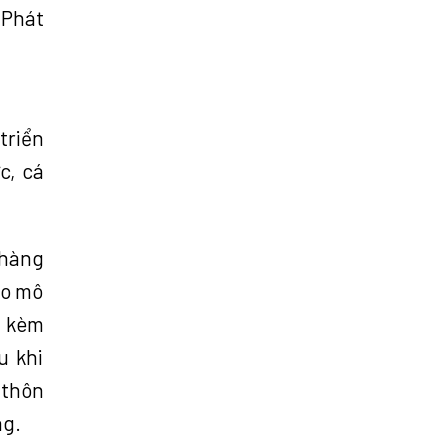
 Phát
triển
c, cá
 hàng
eo mô
h kèm
u khi
 thôn
ng.