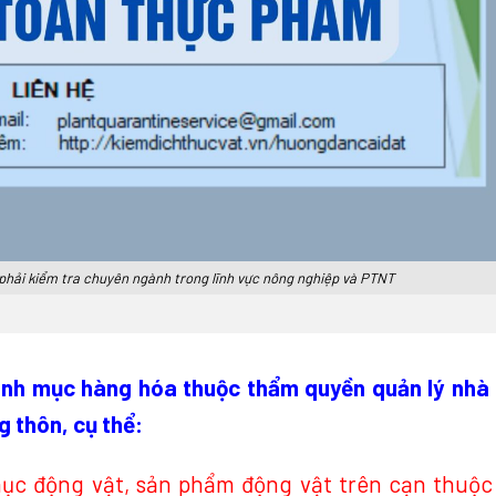
hải kiểm tra chuyên ngành trong lĩnh vực nông nghiệp và PTNT
danh mục hàng hóa thuộc thẩm quyền quản lý nhà
 thôn, cụ thể:
mục động vật, sản phẩm động vật trên cạn thuộc