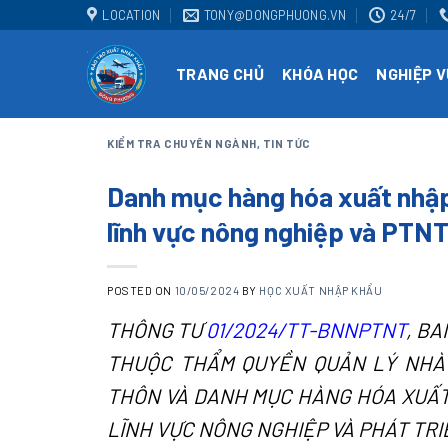
Skip
LOCATION
TONY@DONGPHUONG.VN
24/7
to
content
TRANG CHỦ
KHÓA HỌC
NGHIỆP V
KIỂM TRA CHUYÊN NGÀNH
,
TIN TỨC
Danh mục hàng hóa xuất nhập
lĩnh vực nông nghiệp và PTN
POSTED ON
10/05/2024
BY
HỌC XUẤT NHẬP KHẨU
THÔNG TƯ
01/2024/TT-BNNPTNT
, B
THUỘC THẨM QUYỀN QUẢN LÝ NHÀ 
THÔN VÀ DANH MỤC HÀNG HÓA XUẤT
LĨNH VỰC NÔNG NGHIỆP VÀ PHÁT TR