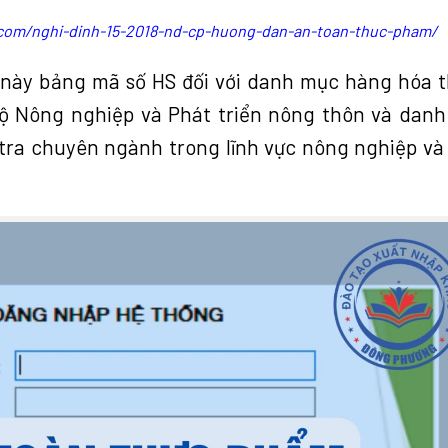
com/nghi-dinh-15-2018-nd-cp-huong-dan-an-toan-thuc-pham/
này bảng mã số HS đối với danh mục hàng hóa 
ộ Nông nghiệp và Phát triển nông thôn và dan
tra chuyên ngành trong lĩnh vực nông nghiệp và