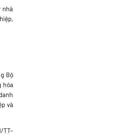
ý nhà
hiệp,
ng Bộ
g hóa
 danh
ệp và
1/TT-