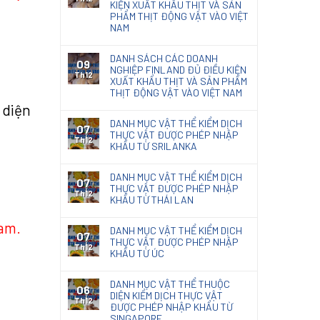
KIỆN XUẤT KHẨU THỊT VÀ SẢN
PHẨM THỊT ĐỘNG VẬT VÀO VIỆT
NAM
DANH SÁCH CÁC DOANH
09
NGHIỆP FINLAND ĐỦ ĐIỀU KIỆN
Th12
XUẤT KHẨU THỊT VÀ SẢN PHẨM
THỊT ĐỘNG VẬT VÀO VIỆT NAM
 diện
DANH MỤC VẬT THỂ KIỂM DỊCH
07
THỰC VẬT ĐƯỢC PHÉP NHẬP
Th12
KHẨU TỪ SRILANKA
DANH MỤC VẬT THỂ KIỂM DỊCH
07
THỰC VẬT ĐƯỢC PHÉP NHẬP
Th12
KHẨU TỪ THÁI LAN
Nam.
DANH MỤC VẬT THỂ KIỂM DỊCH
07
THỰC VẬT ĐƯỢC PHÉP NHẬP
Th12
KHẨU TỪ ÚC
DANH MỤC VẬT THỂ THUỘC
06
DIỆN KIỂM DỊCH THỰC VẬT
Th12
ĐƯỢC PHÉP NHẬP KHẨU TỪ
SINGAPORE