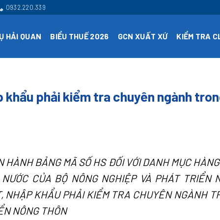
0932.220.339
Ụ HẢI QUAN
BIỂU THUẾ 2026
GCN XUẤT XỨ
KIỂM TRA 
 khẩu phải kiểm tra chuyên ngành tro
T
AN HÀNH BẢNG MÃ SỐ HS ĐỐI VỚI DANH MỤC HÀN
NƯỚC CỦA BỘ NÔNG NGHIỆP VÀ PHÁT TRIỂN 
, NHẬP KHẨU PHẢI KIỂM TRA CHUYÊN NGÀNH T
IỂN NÔNG THÔN