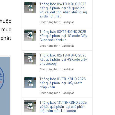
Thông báo 04/TB-KĐHQ 2025
27
Kết quả phân loại hải quan đối
Th11
với vải dệt thoi nhập khẩu dùng
sx đồ nội thất
thuộc
ở
Chức năng bình luận bị tắt
Thông
h mục
báo
Thông báo 03/TB-KĐHQ 2025
27
04/TB-
Kết quả phân loại HS code Giấy
 phát
Th11
Cupstock Xenlulo
KĐHQ
2025
ở
Chức năng bình luận bị tắt
Kết
Thông
quả
báo
Thông báo 02/TB-KĐHQ 2025
26
phân
03/TB-
Kết quả phân loại HS code giấy
Th11
loại
photocopy
KĐHQ
hải
2025
ở
Chức năng bình luận bị tắt
quan
Kết
Thông
đối
quả
báo
Thông báo 01/TB-KĐHQ 2025
với
26
phân
02/TB-
Kết quả phân loại Giấy Kraft
vải
Th11
loại
nhập khẩu
KĐHQ
dệt
HS
2025
thoi
ở
Chức năng bình luận bị tắt
code
Kết
nhập
Thông
Giấy
quả
khẩu
báo
Thông báo 131/TB-KĐHQ 2025
Cupstock
26
phân
dùng
01/TB-
về kết quả phân loại chế phẩm
Xenlulo
Th11
loại
sx
diệt nấm mốc Natacoat
KĐHQ
HS
đồ
2025