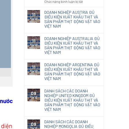
ở
Chức năng bình luận bị tắt
code
nội
Kết
Thông
giấy
thất
quả
báo
DOANH NGHIỆP AUSTRIA ĐỦ
photocopy
11
phân
131/TB-
ĐIỀU KIỆN XUẤT KHẨU THỊT VÀ
Th12
loại
SẢN PHẨM THỊT ĐỘNG VẬT VÀO
KĐHQ
Giấy
VIỆT NAM
2025
Kraft
về
nhập
kết
DOANH NGHIỆP AUSTRALIA ĐỦ
khẩu
11
quả
ĐIỀU KIỆN XUẤT KHẨU THỊT VÀ
Th12
phân
SẢN PHẨM THỊT ĐỘNG VẬT VÀO
loại
VIỆT NAM
chế
phẩm
DOANH NGHIỆP ARGENTINA ĐỦ
diệt
11
ĐIỀU KIỆN XUẤT KHẨU THỊT VÀ
nấm
Th12
SẢN PHẨM THỊT ĐỘNG VẬT VÀO
mốc
VIỆT NAM
Natacoat
DANH SÁCH CÁC DOANH
09
NGHIỆP UNITED KINGDOM ĐỦ
Th12
 nước
ĐIỀU KIỆN XUẤT KHẨU THỊT VÀ
SẢN PHẨM THỊT ĐỘNG VẬT VÀO
VIỆT NAM
DANH SÁCH CÁC DOANH
09
 diện
NGHIỆP MONGOLIA ĐỦ ĐIỀU
Th12