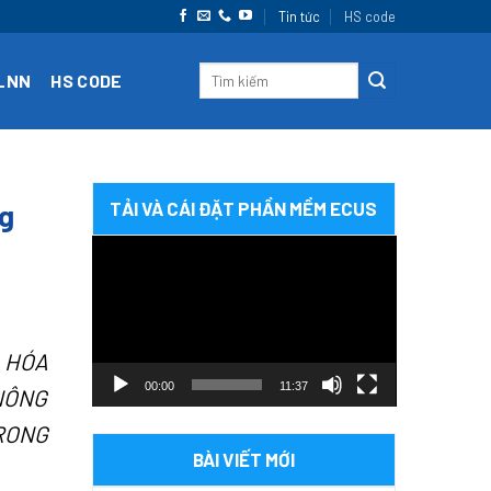
Tin tức
HS code
CLNN
HS CODE
ng
TẢI VÀ CÁI ĐẶT PHẦN MỀM ECUS
Trình
chơi
Video
G HÓA
00:00
11:37
NÔNG
RONG
BÀI VIẾT MỚI