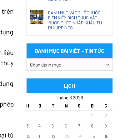
 trên
DANH MỤC VẬT THỂ THUỘC
06
DIỆN KIỂM DỊCH THỰC VẬT
Th12
ĐƯỢC PHÉP NHẬP KHẨU TỪ
PHILIPPINES
 dụng
DANH MỤC BÀI VIẾT – TIN TỨC
 liệu
 thủy
DANH
MỤC
BÀI
 dụng
VIẾT
LỊCH
–
Tháng 8 2026
TIN
 phép
TỨC
H
B
T
N
S
B
C
1
2
3
4
5
6
7
8
9
ại từ
10
11
12
13
14
15
16