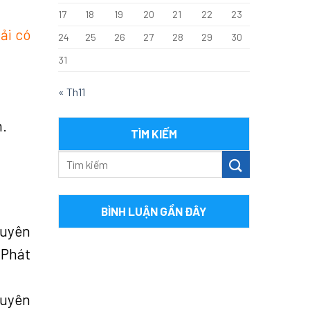
17
18
19
20
21
22
23
ải có
24
25
26
27
28
29
30
31
« Th11
m.
TÌM KIẾM
BÌNH LUẬN GẦN ĐÂY
huyên
 Phát
huyên