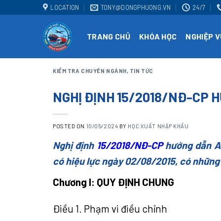
Skip
LOCATION
TONY@DONGPHUONG.VN
24/7
to
content
TRANG CHỦ
KHÓA HỌC
NGHIỆP V
KIỂM TRA CHUYÊN NGÀNH
,
TIN TỨC
NGHỊ ĐỊNH 15/2018/NĐ-CP
POSTED ON
10/05/2024
BY
HỌC XUẤT NHẬP KHẨU
Nghị định
15/2018/NĐ-CP
hướng dẫn An
có hiệu lực ngày 02/08/2015, có những
Chương I: QUY ĐỊNH CHUNG
Điều 1. Phạm vi điều chỉnh