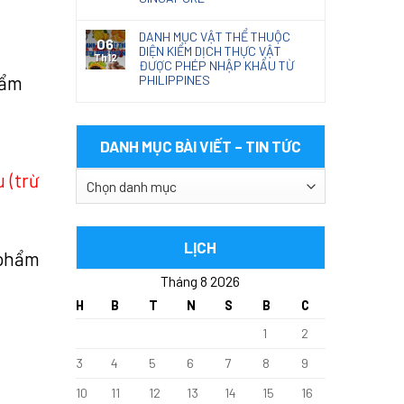
DANH MỤC VẬT THỂ THUỘC
06
DIỆN KIỂM DỊCH THỰC VẬT
Th12
ĐƯỢC PHÉP NHẬP KHẨU TỪ
hẩm
PHILIPPINES
DANH MỤC BÀI VIẾT – TIN TỨC
 (trừ
DANH
MỤC
BÀI
VIẾT
LỊCH
 phẩm
–
Tháng 8 2026
TIN
TỨC
H
B
T
N
S
B
C
1
2
3
4
5
6
7
8
9
10
11
12
13
14
15
16