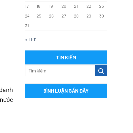
17
18
19
20
21
22
23
24
25
26
27
28
29
30
31
« Th11
TÌM KIẾM
 danh
BÌNH LUẬN GẦN ĐÂY
 nước