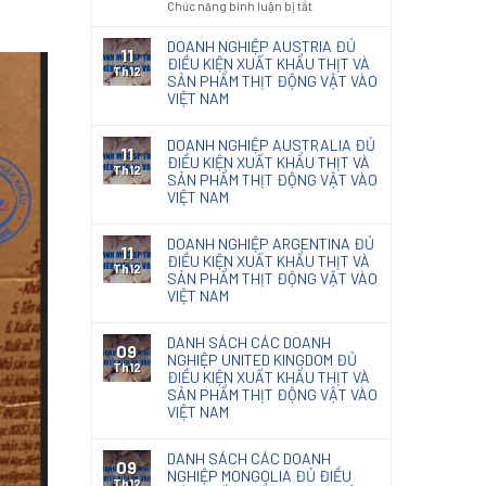
ở
Chức năng bình luận bị tắt
code
nội
Kết
Thông
giấy
thất
quả
báo
DOANH NGHIỆP AUSTRIA ĐỦ
photocopy
11
phân
131/TB-
ĐIỀU KIỆN XUẤT KHẨU THỊT VÀ
Th12
loại
SẢN PHẨM THỊT ĐỘNG VẬT VÀO
KĐHQ
Giấy
VIỆT NAM
2025
Kraft
về
nhập
kết
DOANH NGHIỆP AUSTRALIA ĐỦ
khẩu
11
quả
ĐIỀU KIỆN XUẤT KHẨU THỊT VÀ
Th12
phân
SẢN PHẨM THỊT ĐỘNG VẬT VÀO
loại
VIỆT NAM
chế
phẩm
DOANH NGHIỆP ARGENTINA ĐỦ
diệt
11
ĐIỀU KIỆN XUẤT KHẨU THỊT VÀ
nấm
Th12
SẢN PHẨM THỊT ĐỘNG VẬT VÀO
mốc
VIỆT NAM
Natacoat
DANH SÁCH CÁC DOANH
09
NGHIỆP UNITED KINGDOM ĐỦ
Th12
ĐIỀU KIỆN XUẤT KHẨU THỊT VÀ
SẢN PHẨM THỊT ĐỘNG VẬT VÀO
VIỆT NAM
DANH SÁCH CÁC DOANH
09
NGHIỆP MONGOLIA ĐỦ ĐIỀU
Th12