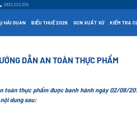
0932.220.339
Ụ HẢI QUAN
BIỂU THUẾ 2026
GCN XUẤT XỨ
KIỂM TRA 
 HƯỚNG DẪN AN TOÀN THỰC PHẨM
 toàn thực phẩm được banh hành ngày 02/08/201
 nội dung sau: