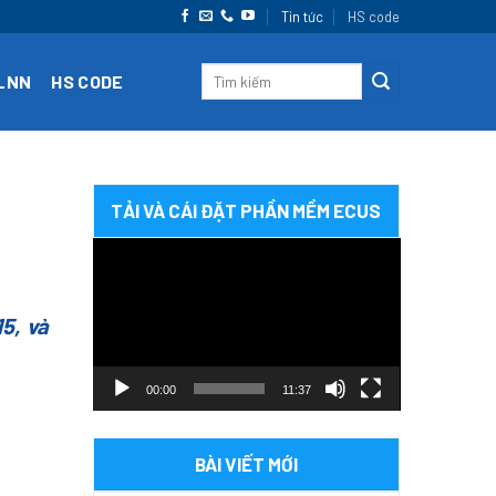
Tin tức
HS code
CLNN
HS CODE
TẢI VÀ CÁI ĐẶT PHẦN MỀM ECUS
Trình
chơi
Video
5, và
00:00
11:37
BÀI VIẾT MỚI