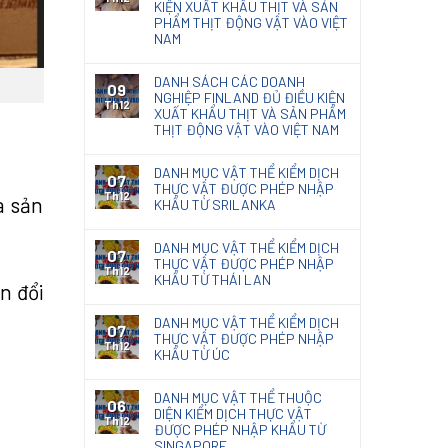
KIỆN XUẤT KHẨU THỊT VÀ SẢN
PHẨM THỊT ĐỘNG VẬT VÀO VIỆT
NAM
DANH SÁCH CÁC DOANH
09
NGHIỆP FINLAND ĐỦ ĐIỀU KIỆN
Th12
XUẤT KHẨU THỊT VÀ SẢN PHẨM
THỊT ĐỘNG VẬT VÀO VIỆT NAM
DANH MỤC VẬT THỂ KIỂM DỊCH
07
THỰC VẬT ĐƯỢC PHÉP NHẬP
Th12
à sản
KHẨU TỪ SRILANKA
DANH MỤC VẬT THỂ KIỂM DỊCH
07
THỰC VẬT ĐƯỢC PHÉP NHẬP
Th12
KHẨU TỪ THÁI LAN
n đổi
DANH MỤC VẬT THỂ KIỂM DỊCH
07
THỰC VẬT ĐƯỢC PHÉP NHẬP
Th12
KHẨU TỪ ÚC
DANH MỤC VẬT THỂ THUỘC
06
DIỆN KIỂM DỊCH THỰC VẬT
Th12
ĐƯỢC PHÉP NHẬP KHẨU TỪ
SINGAPORE