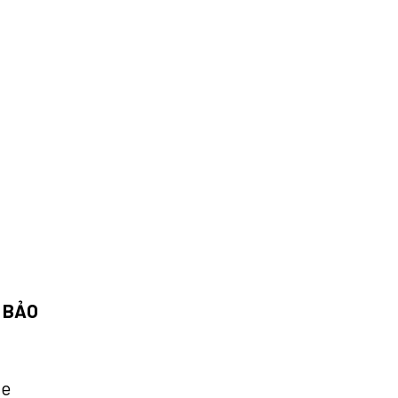
 BẢO
ỏe