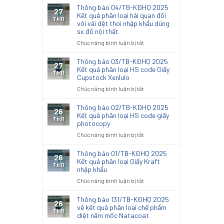
Thông báo 04/TB-KĐHQ 2025
27
Kết quả phân loại hải quan đối
Th11
với vải dệt thoi nhập khẩu dùng
sx đồ nội thất
ở
Chức năng bình luận bị tắt
Thông
báo
Thông báo 03/TB-KĐHQ 2025
27
04/TB-
Kết quả phân loại HS code Giấy
Th11
Cupstock Xenlulo
KĐHQ
2025
ở
Chức năng bình luận bị tắt
Kết
Thông
quả
báo
Thông báo 02/TB-KĐHQ 2025
26
phân
03/TB-
Kết quả phân loại HS code giấy
Th11
loại
photocopy
KĐHQ
hải
2025
ở
Chức năng bình luận bị tắt
quan
Kết
Thông
đối
quả
báo
Thông báo 01/TB-KĐHQ 2025
với
26
phân
02/TB-
Kết quả phân loại Giấy Kraft
vải
Th11
loại
nhập khẩu
KĐHQ
dệt
HS
2025
thoi
ở
Chức năng bình luận bị tắt
code
Kết
nhập
Thông
Giấy
quả
khẩu
báo
Thông báo 131/TB-KĐHQ 2025
Cupstock
26
phân
dùng
01/TB-
về kết quả phân loại chế phẩm
Xenlulo
Th11
loại
sx
diệt nấm mốc Natacoat
KĐHQ
HS
đồ
2025