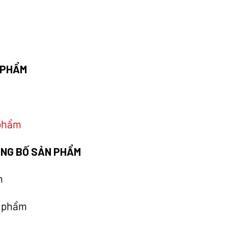
N PHẨM
 phẩm
CÔNG BỐ SẢN PHẨM
m
n phẩm