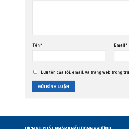
Tên
*
Email
*
Lưu tên của tôi, email, và trang web trong trìn
DỊCH VỤ XUẤT NHẬP KHẨU ĐÔNG PHƯƠNG