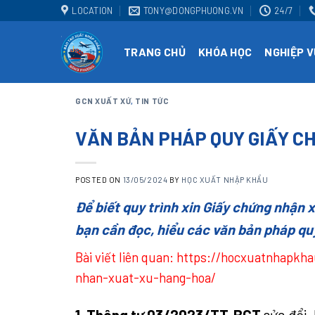
Skip
LOCATION
TONY@DONGPHUONG.VN
24/7
to
content
TRANG CHỦ
KHÓA HỌC
NGHIỆP V
GCN XUẤT XỨ
,
TIN TỨC
VĂN BẢN PHÁP QUY GIẤY C
POSTED ON
13/05/2024
BY
HỌC XUẤT NHẬP KHẨU
Để biết quy trình xin Giấy chứng nhận
bạn cần đọc, hiểu các văn bản pháp qu
Bài viết liên quan:
https://hocxuatnhapkh
nhan-xuat-xu-hang-hoa/
1. Thông tư 03/2023/TT-BCT
sửa đổi,