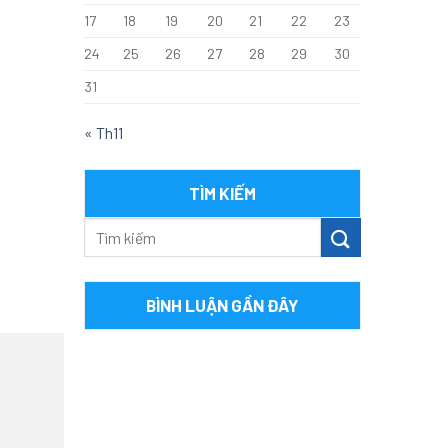
17
18
19
20
21
22
23
24
25
26
27
28
29
30
31
« Th11
TÌM KIẾM
BÌNH LUẬN GẦN ĐÂY