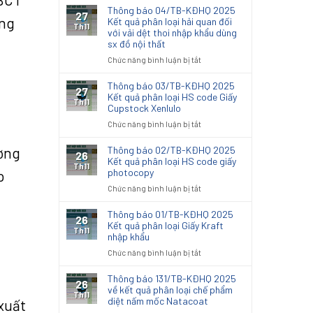
Thông báo 04/TB-KĐHQ 2025
27
àng
Kết quả phân loại hải quan đối
Th11
với vải dệt thoi nhập khẩu dùng
sx đồ nội thất
ở
Chức năng bình luận bị tắt
Thông
báo
Thông báo 03/TB-KĐHQ 2025
27
04/TB-
Kết quả phân loại HS code Giấy
Th11
Cupstock Xenlulo
KĐHQ
2025
ở
Chức năng bình luận bị tắt
Kết
Thông
quả
báo
ơng
Thông báo 02/TB-KĐHQ 2025
26
phân
03/TB-
Kết quả phân loại HS code giấy
Th11
loại
photocopy
KĐHQ
p
hải
2025
ở
Chức năng bình luận bị tắt
quan
Kết
Thông
đối
quả
báo
Thông báo 01/TB-KĐHQ 2025
với
26
phân
02/TB-
Kết quả phân loại Giấy Kraft
vải
Th11
loại
nhập khẩu
KĐHQ
dệt
HS
2025
thoi
ở
Chức năng bình luận bị tắt
code
Kết
nhập
Thông
Giấy
quả
khẩu
báo
Thông báo 131/TB-KĐHQ 2025
Cupstock
26
phân
dùng
01/TB-
về kết quả phân loại chế phẩm
Xenlulo
Th11
loại
sx
diệt nấm mốc Natacoat
KĐHQ
 xuất
HS
đồ
2025