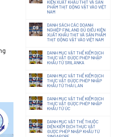
KIỆN XUẤT KHẨU THỊT VÀ SẢN
PHẨM THỊT ĐỘNG VẬT VÀO VIỆT
NAM
DANH SÁCH CÁC DOANH
09
NGHIỆP FINLAND ĐỦ ĐIỀU KIỆN
Th12
XUẤT KHẨU THỊT VÀ SẢN PHẨM
THỊT ĐỘNG VẬT VÀO VIỆT NAM
ng
DANH MỤC VẬT THỂ KIỂM DỊCH
07
THỰC VẬT ĐƯỢC PHÉP NHẬP
Th12
KHẨU TỪ SRILANKA
DANH MỤC VẬT THỂ KIỂM DỊCH
07
THỰC VẬT ĐƯỢC PHÉP NHẬP
Th12
KHẨU TỪ THÁI LAN
DANH MỤC VẬT THỂ KIỂM DỊCH
07
THỰC VẬT ĐƯỢC PHÉP NHẬP
Th12
KHẨU TỪ ÚC
DANH MỤC VẬT THỂ THUỘC
06
DIỆN KIỂM DỊCH THỰC VẬT
Th12
ĐƯỢC PHÉP NHẬP KHẨU TỪ
SINGAPORE