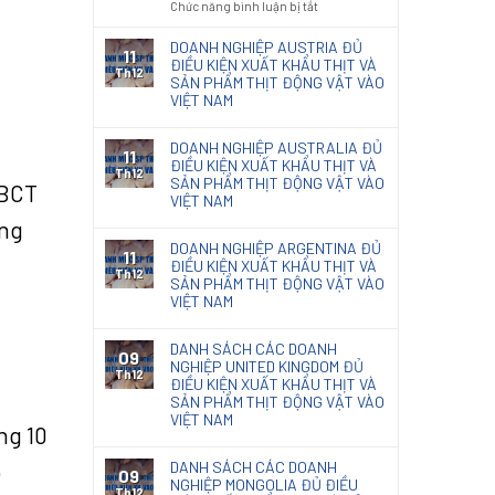
ở
Chức năng bình luận bị tắt
code
nội
Kết
Thông
giấy
thất
quả
báo
DOANH NGHIỆP AUSTRIA ĐỦ
photocopy
11
phân
131/TB-
ĐIỀU KIỆN XUẤT KHẨU THỊT VÀ
Th12
loại
SẢN PHẨM THỊT ĐỘNG VẬT VÀO
KĐHQ
Giấy
VIỆT NAM
2025
Kraft
về
nhập
kết
DOANH NGHIỆP AUSTRALIA ĐỦ
khẩu
11
quả
ĐIỀU KIỆN XUẤT KHẨU THỊT VÀ
Th12
phân
SẢN PHẨM THỊT ĐỘNG VẬT VÀO
-BCT
loại
VIỆT NAM
chế
àng
phẩm
DOANH NGHIỆP ARGENTINA ĐỦ
diệt
11
ĐIỀU KIỆN XUẤT KHẨU THỊT VÀ
nấm
Th12
SẢN PHẨM THỊT ĐỘNG VẬT VÀO
mốc
VIỆT NAM
Natacoat
DANH SÁCH CÁC DOANH
09
NGHIỆP UNITED KINGDOM ĐỦ
Th12
ĐIỀU KIỆN XUẤT KHẨU THỊT VÀ
SẢN PHẨM THỊT ĐỘNG VẬT VÀO
VIỆT NAM
ng 10
p
DANH SÁCH CÁC DOANH
09
NGHIỆP MONGOLIA ĐỦ ĐIỀU
Th12