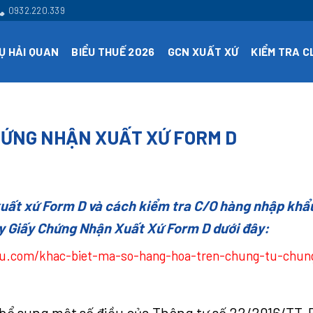
0932.220.339
Ụ HẢI QUAN
BIỂU THUẾ 2026
GCN XUẤT XỨ
KIỂM TRA 
HỨNG NHẬN XUẤT XỨ FORM D
 xuất xứ Form D và cách kiểm tra C/O hàng nhập khẩ
y Giấy Chứng Nhận Xuất Xứ Form D dưới đây:
au.com/khac-biet-ma-so-hang-hoa-tren-chung-tu-chun
 bổ sung một số điều của Thông tư số 22/2016/TT