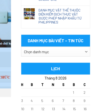
DANH MỤC VẬT THỂ THUỘC
06
DIỆN KIỂM DỊCH THỰC VẬT
Th12
ĐƯỢC PHÉP NHẬP KHẨU TỪ
PHILIPPINES
DANH MỤC BÀI VIẾT – TIN TỨC
DANH
MỤC
BÀI
VIẾT
LỊCH
–
Tháng 8 2026
TIN
TỨC
H
B
T
N
S
B
C
1
2
3
4
5
6
7
8
9
10
11
12
13
14
15
16