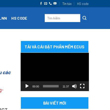
Tin tức
HS code
CLNN
HS CODE
TẢI VÀ CÁI ĐẶT PHẦN MỀM ECUS
Trình
chơi
Video
u các
00:00
11:37
g-
BÀI VIẾT MỚI
-BCT