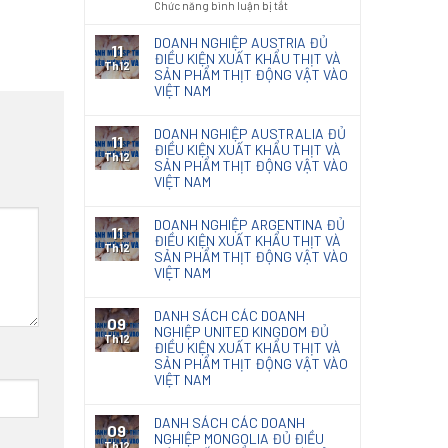
ở
Chức năng bình luận bị tắt
code
nội
Kết
Thông
giấy
thất
quả
báo
DOANH NGHIỆP AUSTRIA ĐỦ
photocopy
11
phân
131/TB-
ĐIỀU KIỆN XUẤT KHẨU THỊT VÀ
Th12
loại
SẢN PHẨM THỊT ĐỘNG VẬT VÀO
KĐHQ
Giấy
VIỆT NAM
2025
Kraft
về
nhập
kết
DOANH NGHIỆP AUSTRALIA ĐỦ
khẩu
11
quả
ĐIỀU KIỆN XUẤT KHẨU THỊT VÀ
Th12
phân
SẢN PHẨM THỊT ĐỘNG VẬT VÀO
loại
VIỆT NAM
chế
phẩm
DOANH NGHIỆP ARGENTINA ĐỦ
diệt
11
ĐIỀU KIỆN XUẤT KHẨU THỊT VÀ
nấm
Th12
SẢN PHẨM THỊT ĐỘNG VẬT VÀO
mốc
VIỆT NAM
Natacoat
DANH SÁCH CÁC DOANH
09
NGHIỆP UNITED KINGDOM ĐỦ
Th12
ĐIỀU KIỆN XUẤT KHẨU THỊT VÀ
SẢN PHẨM THỊT ĐỘNG VẬT VÀO
VIỆT NAM
DANH SÁCH CÁC DOANH
09
NGHIỆP MONGOLIA ĐỦ ĐIỀU
Th12