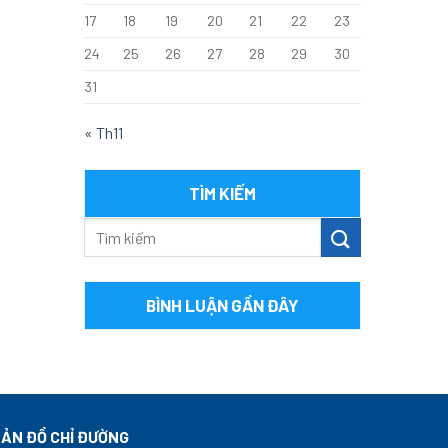
17
18
19
20
21
22
23
24
25
26
27
28
29
30
31
« Th11
TÌM KIẾM
BÌNH LUẬN GẦN ĐÂY
ẢN ĐỒ CHỈ ĐƯỜNG