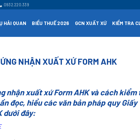
0932.220.339
Ụ HẢI QUAN
BIỂU THUẾ 2026
GCN XUẤT XỨ
KIỂM TRA 
HỨNG NHẬN XUẤT XỨ FORM AHK
ứng nhận xuất xứ Form AHK và cách kiểm 
ần đọc, hiểu các văn bản pháp quy Giấy
 dưới đây:
E