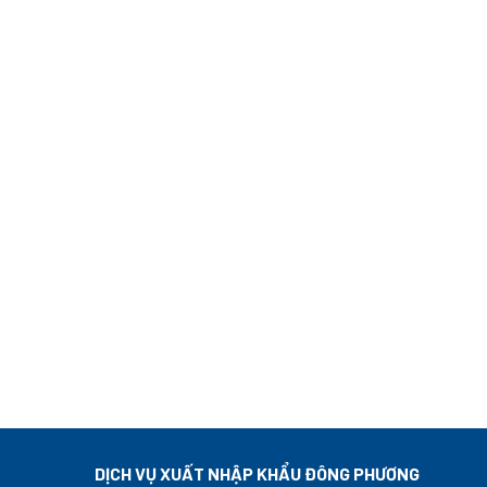
DỊCH VỤ XUẤT NHẬP KHẨU ĐÔNG PHƯƠNG