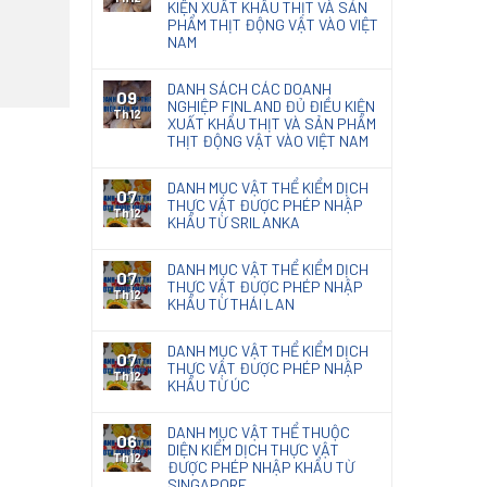
KIỆN XUẤT KHẨU THỊT VÀ SẢN
PHẨM THỊT ĐỘNG VẬT VÀO VIỆT
NAM
DANH SÁCH CÁC DOANH
09
NGHIỆP FINLAND ĐỦ ĐIỀU KIỆN
Th12
XUẤT KHẨU THỊT VÀ SẢN PHẨM
THỊT ĐỘNG VẬT VÀO VIỆT NAM
DANH MỤC VẬT THỂ KIỂM DỊCH
07
THỰC VẬT ĐƯỢC PHÉP NHẬP
Th12
KHẨU TỪ SRILANKA
DANH MỤC VẬT THỂ KIỂM DỊCH
07
THỰC VẬT ĐƯỢC PHÉP NHẬP
Th12
KHẨU TỪ THÁI LAN
DANH MỤC VẬT THỂ KIỂM DỊCH
07
THỰC VẬT ĐƯỢC PHÉP NHẬP
Th12
KHẨU TỪ ÚC
DANH MỤC VẬT THỂ THUỘC
06
DIỆN KIỂM DỊCH THỰC VẬT
Th12
ĐƯỢC PHÉP NHẬP KHẨU TỪ
SINGAPORE