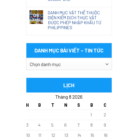
DANH MỤC VẬT THỂ THUỘC
06
DIỆN KIỂM DỊCH THỰC VẬT
Th12
ĐƯỢC PHÉP NHẬP KHẨU TỪ
PHILIPPINES
DANH MỤC BÀI VIẾT – TIN TỨC
DANH
MỤC
BÀI
VIẾT
LỊCH
–
Tháng 8 2026
TIN
TỨC
H
B
T
N
S
B
C
1
2
3
4
5
6
7
8
9
10
11
12
13
14
15
16