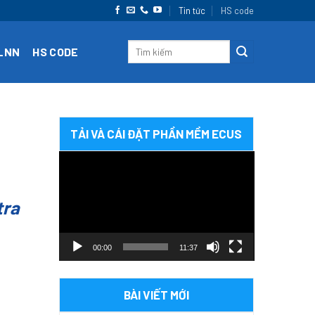
Tin tức
HS code
CLNN
HS CODE
TẢI VÀ CÁI ĐẶT PHẦN MỀM ECUS
Trình
chơi
Video
tra
00:00
11:37
BÀI VIẾT MỚI