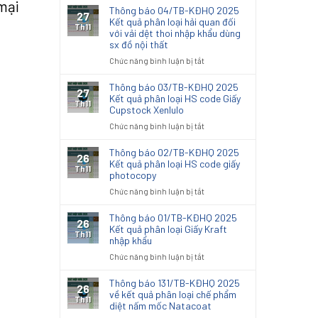
mại
Thông báo 04/TB-KĐHQ 2025
27
Kết quả phân loại hải quan đối
Th11
với vải dệt thoi nhập khẩu dùng
sx đồ nội thất
ở
Chức năng bình luận bị tắt
Thông
báo
Thông báo 03/TB-KĐHQ 2025
27
04/TB-
Kết quả phân loại HS code Giấy
Th11
Cupstock Xenlulo
KĐHQ
2025
ở
Chức năng bình luận bị tắt
Kết
Thông
quả
báo
Thông báo 02/TB-KĐHQ 2025
26
phân
03/TB-
Kết quả phân loại HS code giấy
Th11
loại
photocopy
KĐHQ
hải
2025
ở
Chức năng bình luận bị tắt
quan
Kết
Thông
đối
quả
báo
Thông báo 01/TB-KĐHQ 2025
với
26
phân
02/TB-
Kết quả phân loại Giấy Kraft
vải
Th11
loại
nhập khẩu
KĐHQ
dệt
HS
2025
thoi
ở
Chức năng bình luận bị tắt
code
Kết
nhập
Thông
Giấy
quả
khẩu
báo
Thông báo 131/TB-KĐHQ 2025
Cupstock
26
phân
dùng
01/TB-
về kết quả phân loại chế phẩm
Xenlulo
Th11
loại
sx
diệt nấm mốc Natacoat
KĐHQ
HS
đồ
2025