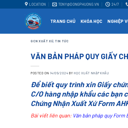
Skip
LOCATION
TONY@DONGPHUONG.VN
24/7
to
content
TRANG CHỦ
KHÓA HỌC
NGHIỆP V
GCN XUẤT XỨ
,
TIN TỨC
VĂN BẢN PHÁP QUY GIẤY C
POSTED ON
14/05/2024
BY
HỌC XUẤT NHẬP KHẨU
Để biết quy trình xin Giấy ch
C/O hàng nhập khẩu các bạn c
Chứng Nhận Xuất Xứ Form AHK
Bài viết liên quan:
Văn bản pháp quy Form 