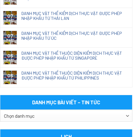
Th12
DANH MỤC VẬT THỂ KIỂM DỊCH THỰC VẬT ĐƯỢC PHÉP
07
NHẬP KHẨU TỪ THÁI LAN
Th12
DANH MỤC VẬT THỂ KIỂM DỊCH THỰC VẬT ĐƯỢC PHÉP
07
NHẬP KHẨU TỪ ÚC
Th12
DANH MỤC VẬT THỂ THUỘC DIỆN KIỂM DỊCH THỰC VẬT
06
ĐƯỢC PHÉP NHẬP KHẨU TỪ SINGAPORE
Th12
DANH MỤC VẬT THỂ THUỘC DIỆN KIỂM DỊCH THỰC VẬT
06
ĐƯỢC PHÉP NHẬP KHẨU TỪ PHILIPPINES
Th12
DANH MỤC BÀI VIẾT – TIN TỨC
DANH
MỤC
BÀI
VIẾT
LỊCH