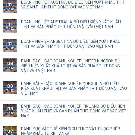
báo
code
DOANH NGHIỆP AUSTRIA ĐỦ ĐIỀU KIỆN XUẤT KHẨU THỊT
sx
11
quả
131/TB-
VÀ SẢN PHẨM THỊT ĐỘNG VẬT VÀO VIỆT NAM
giấy
đồ
phân
Th12
KĐHQ
photocopy
nội
loại
2025
thất
Giấy
DOANH NGHIỆP AUSTRALIA ĐỦ ĐIỀU KIỆN XUẤT KHẨU
về
11
Kraft
THỊT VÀ SẢN PHẨM THỊT ĐỘNG VẬT VÀO VIỆT NAM
kết
Th12
nhập
quả
khẩu
phân
DOANH NGHIỆP ARGENTINA ĐỦ ĐIỀU KIỆN XUẤT KHẨU
loại
11
THỊT VÀ SẢN PHẨM THỊT ĐỘNG VẬT VÀO VIỆT NAM
chế
Th12
phẩm
diệt
DANH SÁCH CÁC DOANH NGHIỆP UNITED KINGDOM ĐỦ
09
nấm
ĐIỀU KIỆN XUẤT KHẨU THỊT VÀ SẢN PHẨM THỊT ĐỘNG
mốc
Th12
VẬT VÀO VIỆT NAM
Natacoat
DANH SÁCH CÁC DOANH NGHIỆP MONGOLIA ĐỦ ĐIỀU
09
KIỆN XUẤT KHẨU THỊT VÀ SẢN PHẨM THỊT ĐỘNG VẬT VÀO
Th12
VIỆT NAM
DANH SÁCH CÁC DOANH NGHIỆP FINLAND ĐỦ ĐIỀU KIỆN
09
XUẤT KHẨU THỊT VÀ SẢN PHẨM THỊT ĐỘNG VẬT VÀO VIỆT
Th12
NAM
DANH MỤC VẬT THỂ KIỂM DỊCH THỰC VẬT ĐƯỢC PHÉP
07
NHẬP KHẨU TỪ SRILANKA