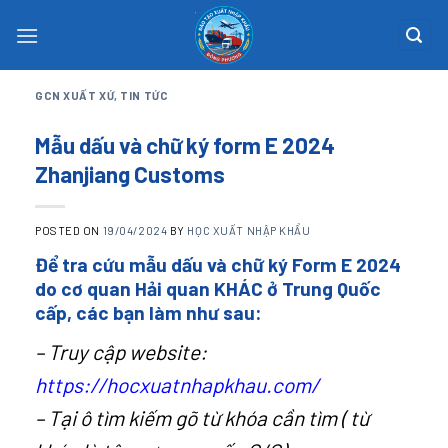
Skip
to
content
GCN XUẤT XỨ
,
TIN TỨC
Mẫu dấu và chữ ký form E 2024
Zhanjiang Customs
POSTED ON
19/04/2024
BY
HỌC XUẤT NHẬP KHẨU
Để tra cứu mẫu dấu và chữ ký Form E 2024
do cơ quan Hải quan KHÁC ở Trung Quốc
cấp, các bạn làm như sau:
– Truy cập website:
https://hocxuatnhapkhau.com/
– Tại ô tìm kiếm gõ từ khóa cần tìm ( từ