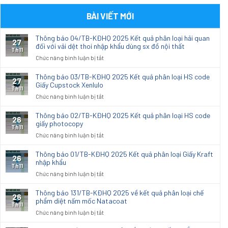
BÀI VIẾT MỚI
Thông báo 04/TB-KĐHQ 2025 Kết quả phân loại hải quan
27
đối với vải dệt thoi nhập khẩu dùng sx đồ nội thất
Th11
ở
Chức năng bình luận bị tắt
Thông
báo
Thông báo 03/TB-KĐHQ 2025 Kết quả phân loại HS code
27
04/TB-
Giấy Cupstock Xenlulo
Th11
KĐHQ
ở
Chức năng bình luận bị tắt
2025
Thông
Kết
báo
Thông báo 02/TB-KĐHQ 2025 Kết quả phân loại HS code
26
quả
03/TB-
giấy photocopy
phân
Th11
KĐHQ
ở
Chức năng bình luận bị tắt
loại
2025
Thông
hải
Kết
báo
quan
Thông báo 01/TB-KĐHQ 2025 Kết quả phân loại Giấy Kraft
26
quả
02/TB-
nhập khẩu
đối
phân
Th11
KĐHQ
với
ở
Chức năng bình luận bị tắt
loại
2025
vải
Thông
HS
Kết
dệt
báo
code
Thông báo 131/TB-KĐHQ 2025 về kết quả phân loại chế
26
quả
thoi
01/TB-
phẩm diệt nấm mốc Natacoat
Giấy
phân
Th11
nhập
KĐHQ
Cupstock
ở
Chức năng bình luận bị tắt
loại
khẩu
2025
Xenlulo
Thông
HS
dùng
Kết