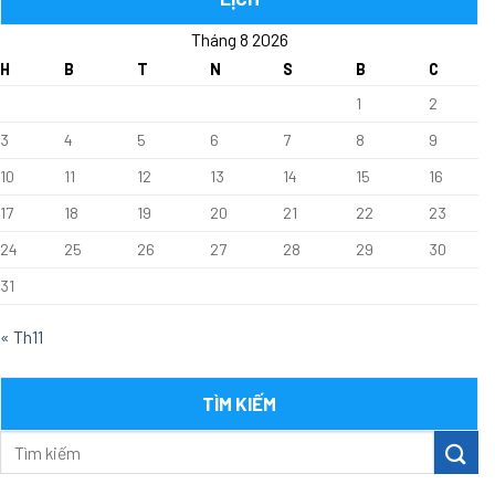
–
Tháng 8 2026
TIN
TỨC
H
B
T
N
S
B
C
1
2
3
4
5
6
7
8
9
10
11
12
13
14
15
16
17
18
19
20
21
22
23
24
25
26
27
28
29
30
31
« Th11
TÌM KIẾM