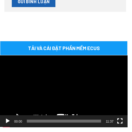
TẢI VÀ CÁI ĐẶT PHẦN MỀM ECUS
Trình
chơi
Video
00:00
11:37