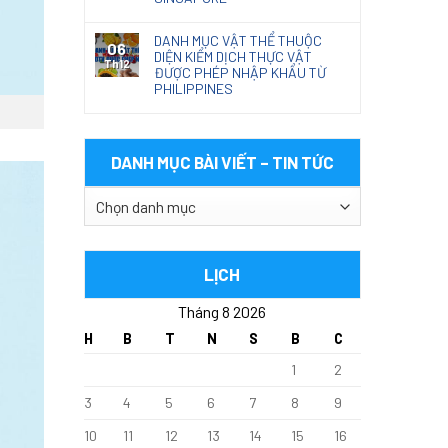
DANH MỤC VẬT THỂ THUỘC
06
DIỆN KIỂM DỊCH THỰC VẬT
Th12
ĐƯỢC PHÉP NHẬP KHẨU TỪ
PHILIPPINES
DANH MỤC BÀI VIẾT – TIN TỨC
DANH
MỤC
BÀI
VIẾT
LỊCH
–
Tháng 8 2026
TIN
TỨC
H
B
T
N
S
B
C
1
2
3
4
5
6
7
8
9
10
11
12
13
14
15
16