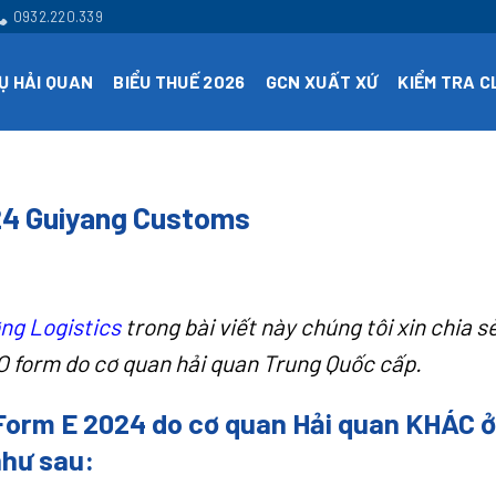
0932.220.339
Ụ HẢI QUAN
BIỂU THUẾ 2026
GCN XUẤT XỨ
KIỂM TRA 
24 Guiyang Customs
ng Logistics
trong bài viết này chúng tôi xin chia sẻ
O form do cơ quan hải quan Trung Quốc cấp.
 Form E 2024 do cơ quan Hải quan KHÁC ở
như sau: