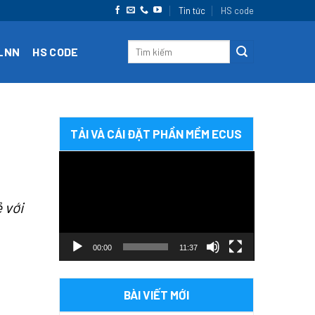
Tin tức
HS code
CLNN
HS CODE
TẢI VÀ CÁI ĐẶT PHẦN MỀM ECUS
Trình
chơi
Video
 với
00:00
11:37
BÀI VIẾT MỚI