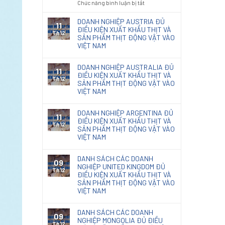
ở
Chức năng bình luận bị tắt
code
nội
Kết
Thông
giấy
thất
quả
báo
DOANH NGHIỆP AUSTRIA ĐỦ
photocopy
11
phân
131/TB-
ĐIỀU KIỆN XUẤT KHẨU THỊT VÀ
Th12
loại
SẢN PHẨM THỊT ĐỘNG VẬT VÀO
KĐHQ
Giấy
VIỆT NAM
2025
Kraft
về
nhập
kết
DOANH NGHIỆP AUSTRALIA ĐỦ
khẩu
11
quả
ĐIỀU KIỆN XUẤT KHẨU THỊT VÀ
Th12
phân
SẢN PHẨM THỊT ĐỘNG VẬT VÀO
loại
VIỆT NAM
chế
phẩm
DOANH NGHIỆP ARGENTINA ĐỦ
diệt
11
ĐIỀU KIỆN XUẤT KHẨU THỊT VÀ
nấm
Th12
SẢN PHẨM THỊT ĐỘNG VẬT VÀO
mốc
VIỆT NAM
Natacoat
DANH SÁCH CÁC DOANH
09
NGHIỆP UNITED KINGDOM ĐỦ
Th12
ĐIỀU KIỆN XUẤT KHẨU THỊT VÀ
SẢN PHẨM THỊT ĐỘNG VẬT VÀO
VIỆT NAM
DANH SÁCH CÁC DOANH
09
NGHIỆP MONGOLIA ĐỦ ĐIỀU
Th12