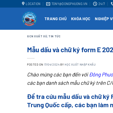
Skip
LOCATION
TONY@DONGPHUONG.VN
24/7
to
content
TRANG CHỦ
KHÓA HỌC
NGHIỆP V
GCN XUẤT XỨ
,
TIN TỨC
Mẫu dấu và chữ ký form E 20
POSTED ON
17/04/2024
BY
HỌC XUẤT NHẬP KHẨU
Chào mừng các bạn đến với
Đông Phươ
các bạn danh sách mẫu chữ ký trên C/
Để tra cứu mẫu dấu và chữ ký
Trung Quốc cấp, các bạn làm 