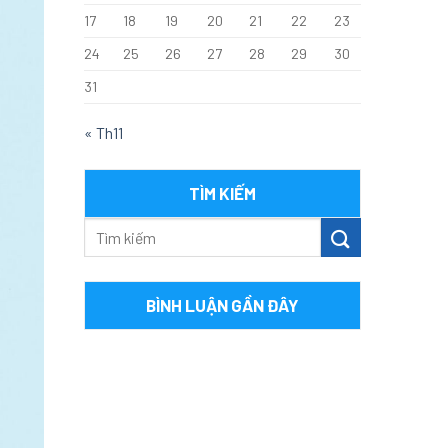
17
18
19
20
21
22
23
24
25
26
27
28
29
30
31
« Th11
TÌM KIẾM
BÌNH LUẬN GẦN ĐÂY