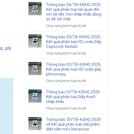
Thông báo 04/TB-KĐHQ 2025
27
Kết quả phân loại hải quan đối
Th11
với vải dệt thoi nhập khẩu dùng
sx đồ nội thất
ở
Chức năng bình luận bị tắt
Thông
báo
Thông báo 03/TB-KĐHQ 2025
27
04/TB-
Kết quả phân loại HS code Giấy
Th11
Cupstock Xenlulo
KĐHQ
ức
,
chi
2025
ở
Chức năng bình luận bị tắt
Kết
Thông
quả
báo
Thông báo 02/TB-KĐHQ 2025
26
phân
03/TB-
Kết quả phân loại HS code giấy
Th11
loại
photocopy
KĐHQ
hải
2025
ở
Chức năng bình luận bị tắt
quan
Kết
Thông
đối
quả
báo
Thông báo 01/TB-KĐHQ 2025
với
26
phân
02/TB-
Kết quả phân loại Giấy Kraft
vải
Th11
loại
nhập khẩu
KĐHQ
dệt
HS
2025
thoi
ở
Chức năng bình luận bị tắt
code
Kết
nhập
Thông
Giấy
quả
khẩu
báo
Thông báo 131/TB-KĐHQ 2025
Cupstock
26
phân
dùng
01/TB-
về kết quả phân loại chế phẩm
Xenlulo
Th11
loại
sx
diệt nấm mốc Natacoat
KĐHQ
HS
đồ
2025