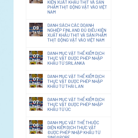
KIỆN XUẤT KHẨU THỊT VÀ SẢN
PHẨM THỊT ĐỘNG VẬT VÀO VIỆT
NAM
DANH SÁCH CÁC DOANH
09
NGHIỆP FINLAND ĐỦ ĐIỀU KIỆN
Th12
XUẤT KHẨU THỊT VÀ SẢN PHẨM
THỊT ĐỘNG VẬT VÀO VIỆT NAM
DANH MỤC VẬT THỂ KIỂM DỊCH
07
THỰC VẬT ĐƯỢC PHÉP NHẬP
Th12
KHẨU TỪ SRILANKA
DANH MỤC VẬT THỂ KIỂM DỊCH
07
THỰC VẬT ĐƯỢC PHÉP NHẬP
Th12
KHẨU TỪ THÁI LAN
DANH MỤC VẬT THỂ KIỂM DỊCH
07
THỰC VẬT ĐƯỢC PHÉP NHẬP
Th12
KHẨU TỪ ÚC
DANH MỤC VẬT THỂ THUỘC
06
DIỆN KIỂM DỊCH THỰC VẬT
Th12
ĐƯỢC PHÉP NHẬP KHẨU TỪ
SINGAPORE