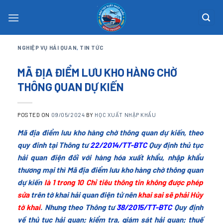
Skip
to
content
NGHIỆP VỤ HẢI QUAN
,
TIN TỨC
MÃ ĐỊA ĐIỂM LƯU KHO HÀNG CHỜ
THÔNG QUAN DỰ KIẾN
POSTED ON
09/05/2024
BY
HỌC XUẤT NHẬP KHẨU
Mã địa điểm lưu kho hàng chờ thông quan dự kiến, theo
quy đinh tại Thông tư
22/2014/TT-BTC
Quy định thủ tục
hải quan điện đối với hàng hóa xuất khẩu, nhập khẩu
thương mại thì Mã địa điểm lưu kho hàng chờ thông quan
dự kiến
là 1 trong 10 Chỉ tiêu thông tin không được phép
sửa
trên tờ khai hải quan điện tử nên
khai sai sẽ phải Hủy
tờ khai
. Nhưng theo Thông tư
38/2015/TT-BTC
Quy định
về thủ tục hải quan; kiểm tra, giám sát hải quan; thuế