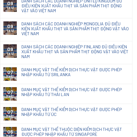
DANH SÁCH CÁC DOANH NGHIỆP UNITED KINGDOM ĐỦ
09
nấm
ĐIỀU KIỆN XUẤT KHẨU THỊT VÀ SẢN PHẨM THỊT ĐỘNG
mốc
Th12
VẬT VÀO VIỆT NAM
Natacoat
DANH SÁCH CÁC DOANH NGHIỆP MONGOLIA ĐỦ ĐIỀU
09
KIỆN XUẤT KHẨU THỊT VÀ SẢN PHẨM THỊT ĐỘNG VẬT VÀO
Th12
VIỆT NAM
DANH SÁCH CÁC DOANH NGHIỆP FINLAND ĐỦ ĐIỀU KIỆN
09
XUẤT KHẨU THỊT VÀ SẢN PHẨM THỊT ĐỘNG VẬT VÀO VIỆT
Th12
NAM
DANH MỤC VẬT THỂ KIỂM DỊCH THỰC VẬT ĐƯỢC PHÉP
07
NHẬP KHẨU TỪ SRILANKA
Th12
DANH MỤC VẬT THỂ KIỂM DỊCH THỰC VẬT ĐƯỢC PHÉP
07
NHẬP KHẨU TỪ THÁI LAN
Th12
DANH MỤC VẬT THỂ KIỂM DỊCH THỰC VẬT ĐƯỢC PHÉP
07
NHẬP KHẨU TỪ ÚC
Th12
DANH MỤC VẬT THỂ THUỘC DIỆN KIỂM DỊCH THỰC VẬT
06
ĐƯỢC PHÉP NHẬP KHẨU TỪ SINGAPORE
Th12