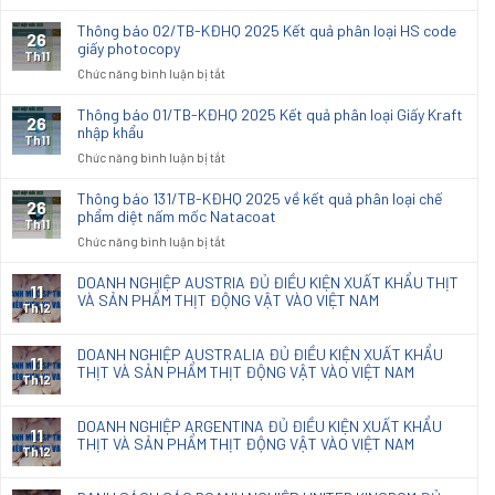
Thông
Kết
báo
Thông báo 02/TB-KĐHQ 2025 Kết quả phân loại HS code
26
quả
03/TB-
giấy photocopy
phân
Th11
KĐHQ
ở
Chức năng bình luận bị tắt
loại
2025
Thông
hải
Kết
báo
quan
Thông báo 01/TB-KĐHQ 2025 Kết quả phân loại Giấy Kraft
26
quả
02/TB-
nhập khẩu
đối
phân
Th11
KĐHQ
với
ở
Chức năng bình luận bị tắt
loại
2025
vải
Thông
HS
Kết
dệt
báo
code
Thông báo 131/TB-KĐHQ 2025 về kết quả phân loại chế
26
quả
thoi
01/TB-
phẩm diệt nấm mốc Natacoat
Giấy
phân
Th11
nhập
KĐHQ
Cupstock
ở
Chức năng bình luận bị tắt
loại
khẩu
2025
Xenlulo
Thông
HS
dùng
Kết
báo
code
DOANH NGHIỆP AUSTRIA ĐỦ ĐIỀU KIỆN XUẤT KHẨU THỊT
sx
11
quả
131/TB-
VÀ SẢN PHẨM THỊT ĐỘNG VẬT VÀO VIỆT NAM
giấy
đồ
phân
Th12
KĐHQ
photocopy
nội
loại
2025
thất
Giấy
DOANH NGHIỆP AUSTRALIA ĐỦ ĐIỀU KIỆN XUẤT KHẨU
về
11
Kraft
THỊT VÀ SẢN PHẨM THỊT ĐỘNG VẬT VÀO VIỆT NAM
kết
Th12
nhập
quả
khẩu
phân
DOANH NGHIỆP ARGENTINA ĐỦ ĐIỀU KIỆN XUẤT KHẨU
loại
11
THỊT VÀ SẢN PHẨM THỊT ĐỘNG VẬT VÀO VIỆT NAM
chế
Th12
phẩm
diệt