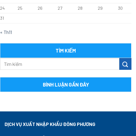
24
25
26
27
28
29
30
31
« Th11
TÌM KIẾM
BÌNH LUẬN GẦN ĐÂY
DỊCH VỤ XUẤT NHẬP KHẨU ĐÔNG PHƯƠNG