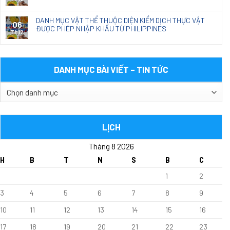
DANH MỤC VẬT THỂ THUỘC DIỆN KIỂM DỊCH THỰC VẬT
06
ĐƯỢC PHÉP NHẬP KHẨU TỪ PHILIPPINES
Th12
DANH MỤC BÀI VIẾT – TIN TỨC
DANH
MỤC
BÀI
VIẾT
LỊCH
–
Tháng 8 2026
TIN
TỨC
H
B
T
N
S
B
C
1
2
3
4
5
6
7
8
9
10
11
12
13
14
15
16
17
18
19
20
21
22
23