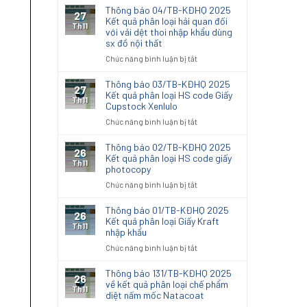
Thông báo 04/TB-KĐHQ 2025
27
Kết quả phân loại hải quan đối
Th11
với vải dệt thoi nhập khẩu dùng
sx đồ nội thất
ở
Chức năng bình luận bị tắt
Thông
báo
Thông báo 03/TB-KĐHQ 2025
27
04/TB-
Kết quả phân loại HS code Giấy
Th11
Cupstock Xenlulo
KĐHQ
2025
ở
Chức năng bình luận bị tắt
Kết
Thông
quả
báo
Thông báo 02/TB-KĐHQ 2025
26
phân
03/TB-
Kết quả phân loại HS code giấy
Th11
loại
photocopy
KĐHQ
hải
2025
ở
Chức năng bình luận bị tắt
quan
Kết
Thông
đối
quả
báo
Thông báo 01/TB-KĐHQ 2025
với
26
phân
02/TB-
Kết quả phân loại Giấy Kraft
vải
Th11
loại
nhập khẩu
KĐHQ
dệt
HS
2025
thoi
ở
Chức năng bình luận bị tắt
code
Kết
nhập
Thông
Giấy
quả
khẩu
báo
Thông báo 131/TB-KĐHQ 2025
Cupstock
26
phân
dùng
01/TB-
về kết quả phân loại chế phẩm
Xenlulo
Th11
loại
sx
diệt nấm mốc Natacoat
KĐHQ
HS
đồ
2025