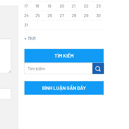
17
18
19
20
21
22
23
24
25
26
27
28
29
30
31
« Th11
TÌM KIẾM
BÌNH LUẬN GẦN ĐÂY