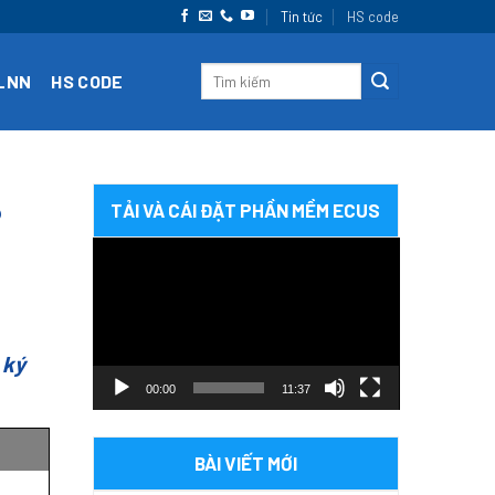
Tin tức
HS code
CLNN
HS CODE
P
TẢI VÀ CÁI ĐẶT PHẦN MỀM ECUS
Trình
chơi
Video
 ký
00:00
11:37
BÀI VIẾT MỚI