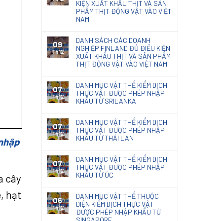
KIỆN XUẤT KHẨU THỊT VÀ SẢN
PHẨM THỊT ĐỘNG VẬT VÀO VIỆT
NAM
DANH SÁCH CÁC DOANH
09
NGHIỆP FINLAND ĐỦ ĐIỀU KIỆN
Th12
XUẤT KHẨU THỊT VÀ SẢN PHẨM
THỊT ĐỘNG VẬT VÀO VIỆT NAM
DANH MỤC VẬT THỂ KIỂM DỊCH
07
THỰC VẬT ĐƯỢC PHÉP NHẬP
Th12
KHẨU TỪ SRILANKA
DANH MỤC VẬT THỂ KIỂM DỊCH
07
THỰC VẬT ĐƯỢC PHÉP NHẬP
Th12
KHẨU TỪ THÁI LAN
 nhập
DANH MỤC VẬT THỂ KIỂM DỊCH
07
THỰC VẬT ĐƯỢC PHÉP NHẬP
Th12
KHẨU TỪ ÚC
a cây
, hạt
DANH MỤC VẬT THỂ THUỘC
06
DIỆN KIỂM DỊCH THỰC VẬT
Th12
ĐƯỢC PHÉP NHẬP KHẨU TỪ
SINGAPORE