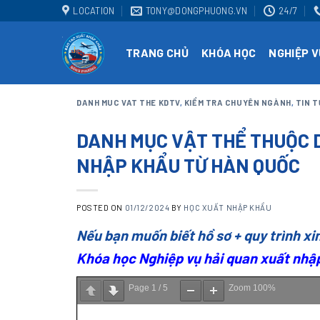
Skip
LOCATION
TONY@DONGPHUONG.VN
24/7
to
content
TRANG CHỦ
KHÓA HỌC
NGHIỆP V
DANH MUC VAT THE KDTV
,
KIỂM TRA CHUYÊN NGÀNH
,
TIN 
DANH MỤC VẬT THỂ THUỘC D
NHẬP KHẨU TỪ HÀN QUỐC
POSTED ON
01/12/2024
BY
HỌC XUẤT NHẬP KHẨU
Nếu bạn muốn biết hồ sơ + quy trình xi
Khóa học Nghiệp vụ hải quan xuất nhậ
Page
1
/
5
Zoom
100%