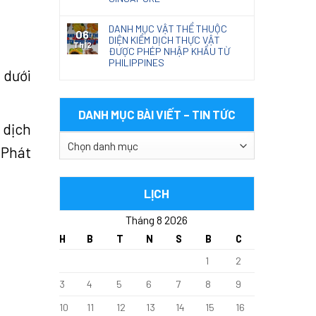
DANH MỤC VẬT THỂ THUỘC
06
DIỆN KIỂM DỊCH THỰC VẬT
Th12
ĐƯỢC PHÉP NHẬP KHẨU TỪ
PHILIPPINES
 dưới
DANH MỤC BÀI VIẾT – TIN TỨC
 dịch
DANH
 Phát
MỤC
BÀI
VIẾT
LỊCH
–
Tháng 8 2026
TIN
TỨC
H
B
T
N
S
B
C
1
2
3
4
5
6
7
8
9
10
11
12
13
14
15
16