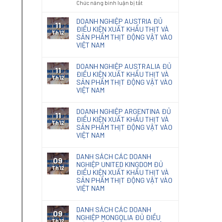
ở
Chức năng bình luận bị tắt
code
nội
Kết
Thông
giấy
thất
quả
báo
DOANH NGHIỆP AUSTRIA ĐỦ
photocopy
11
phân
131/TB-
ĐIỀU KIỆN XUẤT KHẨU THỊT VÀ
Th12
loại
SẢN PHẨM THỊT ĐỘNG VẬT VÀO
KĐHQ
Giấy
VIỆT NAM
2025
Kraft
về
nhập
kết
DOANH NGHIỆP AUSTRALIA ĐỦ
khẩu
11
quả
ĐIỀU KIỆN XUẤT KHẨU THỊT VÀ
Th12
phân
SẢN PHẨM THỊT ĐỘNG VẬT VÀO
loại
VIỆT NAM
chế
phẩm
DOANH NGHIỆP ARGENTINA ĐỦ
diệt
11
ĐIỀU KIỆN XUẤT KHẨU THỊT VÀ
nấm
Th12
SẢN PHẨM THỊT ĐỘNG VẬT VÀO
mốc
VIỆT NAM
Natacoat
DANH SÁCH CÁC DOANH
09
NGHIỆP UNITED KINGDOM ĐỦ
Th12
ĐIỀU KIỆN XUẤT KHẨU THỊT VÀ
SẢN PHẨM THỊT ĐỘNG VẬT VÀO
VIỆT NAM
DANH SÁCH CÁC DOANH
09
NGHIỆP MONGOLIA ĐỦ ĐIỀU
Th12