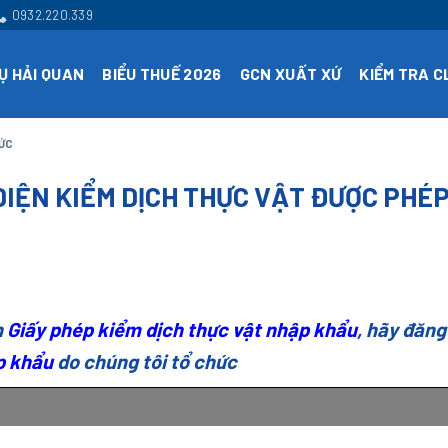
0932.220.339
Ụ HẢI QUAN
BIỂU THUẾ 2026
GCN XUẤT XỨ
KIỂM TRA 
TỨC
IỆN KIỂM DỊCH THỰC VẬT ĐƯỢC PHÉ
n
Giấy phép kiểm dịch thực vật nhập khẩu
, hãy đăng
p khẩu
do chúng tôi tổ chức