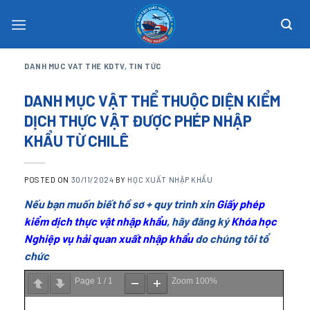
Skip
to
content
DANH MUC VAT THE KDTV
,
TIN TỨC
DANH MỤC VẬT THỂ THUỘC DIỆN KIỂM
DỊCH THỰC VẬT ĐƯỢC PHÉP NHẬP
KHẨU TỪ CHILÊ
POSTED ON
30/11/2024
BY
HỌC XUẤT NHẬP KHẨU
Nếu bạn muốn biết hồ sơ + quy trình xin
Giấy phép
kiểm dịch thực vật nhập khẩu
, hãy đăng ký
Khóa học
Nghiệp vụ hải quan xuất nhập khẩu
do chúng tôi tổ
chức
Page
1
/
1
Zoom
100%