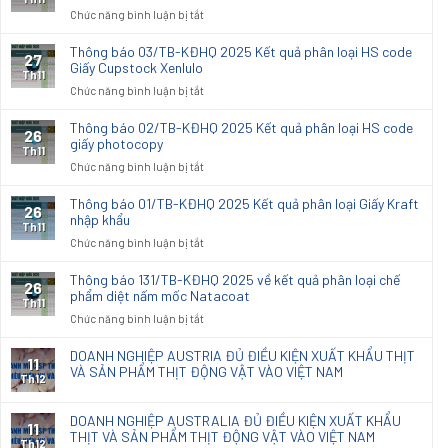
ở
Chức năng bình luận bị tắt
Thông
báo
Thông báo 03/TB-KĐHQ 2025 Kết quả phân loại HS code
27
04/TB-
Giấy Cupstock Xenlulo
Th11
KĐHQ
ở
Chức năng bình luận bị tắt
2025
Thông
Kết
báo
Thông báo 02/TB-KĐHQ 2025 Kết quả phân loại HS code
26
quả
03/TB-
giấy photocopy
phân
Th11
KĐHQ
ở
Chức năng bình luận bị tắt
loại
2025
Thông
hải
Kết
báo
quan
Thông báo 01/TB-KĐHQ 2025 Kết quả phân loại Giấy Kraft
26
quả
02/TB-
nhập khẩu
đối
phân
Th11
KĐHQ
với
ở
Chức năng bình luận bị tắt
loại
2025
vải
Thông
HS
Kết
dệt
báo
code
Thông báo 131/TB-KĐHQ 2025 về kết quả phân loại chế
26
quả
thoi
01/TB-
phẩm diệt nấm mốc Natacoat
Giấy
phân
Th11
nhập
KĐHQ
Cupstock
ở
Chức năng bình luận bị tắt
loại
khẩu
2025
Xenlulo
Thông
HS
dùng
Kết
báo
code
DOANH NGHIỆP AUSTRIA ĐỦ ĐIỀU KIỆN XUẤT KHẨU THỊT
sx
11
quả
131/TB-
VÀ SẢN PHẨM THỊT ĐỘNG VẬT VÀO VIỆT NAM
giấy
đồ
phân
Th12
KĐHQ
photocopy
nội
loại
2025
thất
Giấy
DOANH NGHIỆP AUSTRALIA ĐỦ ĐIỀU KIỆN XUẤT KHẨU
về
11
Kraft
THỊT VÀ SẢN PHẨM THỊT ĐỘNG VẬT VÀO VIỆT NAM
kết
Th12
nhập