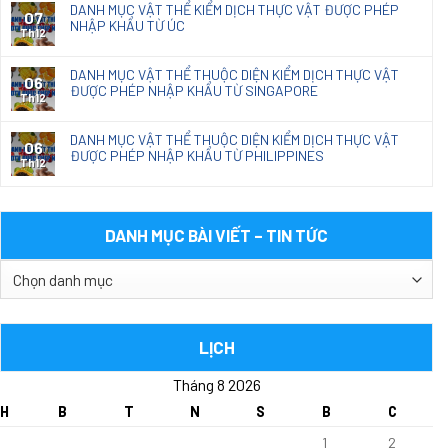
DANH MỤC VẬT THỂ KIỂM DỊCH THỰC VẬT ĐƯỢC PHÉP
07
NHẬP KHẨU TỪ ÚC
Th12
DANH MỤC VẬT THỂ THUỘC DIỆN KIỂM DỊCH THỰC VẬT
06
ĐƯỢC PHÉP NHẬP KHẨU TỪ SINGAPORE
Th12
DANH MỤC VẬT THỂ THUỘC DIỆN KIỂM DỊCH THỰC VẬT
06
ĐƯỢC PHÉP NHẬP KHẨU TỪ PHILIPPINES
Th12
DANH MỤC BÀI VIẾT – TIN TỨC
DANH
MỤC
BÀI
VIẾT
LỊCH
–
Tháng 8 2026
TIN
TỨC
H
B
T
N
S
B
C
1
2