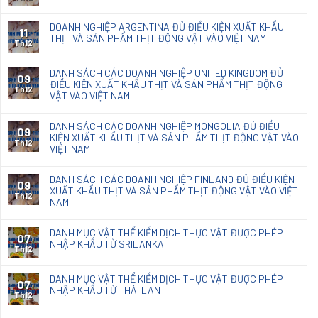
quả
khẩu
phân
DOANH NGHIỆP ARGENTINA ĐỦ ĐIỀU KIỆN XUẤT KHẨU
loại
11
THỊT VÀ SẢN PHẨM THỊT ĐỘNG VẬT VÀO VIỆT NAM
chế
Th12
phẩm
diệt
DANH SÁCH CÁC DOANH NGHIỆP UNITED KINGDOM ĐỦ
09
nấm
ĐIỀU KIỆN XUẤT KHẨU THỊT VÀ SẢN PHẨM THỊT ĐỘNG
mốc
Th12
VẬT VÀO VIỆT NAM
Natacoat
DANH SÁCH CÁC DOANH NGHIỆP MONGOLIA ĐỦ ĐIỀU
09
KIỆN XUẤT KHẨU THỊT VÀ SẢN PHẨM THỊT ĐỘNG VẬT VÀO
Th12
VIỆT NAM
DANH SÁCH CÁC DOANH NGHIỆP FINLAND ĐỦ ĐIỀU KIỆN
09
XUẤT KHẨU THỊT VÀ SẢN PHẨM THỊT ĐỘNG VẬT VÀO VIỆT
Th12
NAM
DANH MỤC VẬT THỂ KIỂM DỊCH THỰC VẬT ĐƯỢC PHÉP
07
NHẬP KHẨU TỪ SRILANKA
Th12
DANH MỤC VẬT THỂ KIỂM DỊCH THỰC VẬT ĐƯỢC PHÉP
07
NHẬP KHẨU TỪ THÁI LAN
Th12