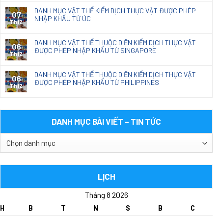
DANH MỤC VẬT THỂ KIỂM DỊCH THỰC VẬT ĐƯỢC PHÉP
07
NHẬP KHẨU TỪ ÚC
Th12
DANH MỤC VẬT THỂ THUỘC DIỆN KIỂM DỊCH THỰC VẬT
06
ĐƯỢC PHÉP NHẬP KHẨU TỪ SINGAPORE
Th12
DANH MỤC VẬT THỂ THUỘC DIỆN KIỂM DỊCH THỰC VẬT
06
ĐƯỢC PHÉP NHẬP KHẨU TỪ PHILIPPINES
Th12
DANH MỤC BÀI VIẾT – TIN TỨC
DANH
MỤC
BÀI
VIẾT
LỊCH
–
Tháng 8 2026
TIN
TỨC
H
B
T
N
S
B
C