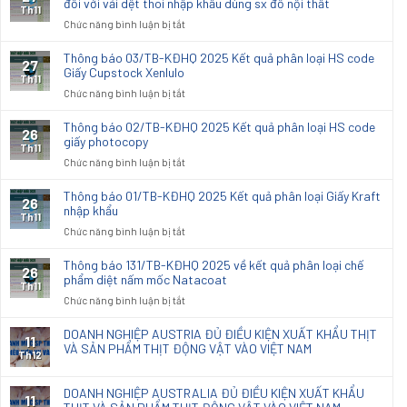
đối với vải dệt thoi nhập khẩu dùng sx đồ nội thất
Th11
ở
Chức năng bình luận bị tắt
Thông
báo
Thông báo 03/TB-KĐHQ 2025 Kết quả phân loại HS code
27
04/TB-
Giấy Cupstock Xenlulo
Th11
KĐHQ
ở
Chức năng bình luận bị tắt
2025
Thông
Kết
báo
Thông báo 02/TB-KĐHQ 2025 Kết quả phân loại HS code
26
quả
03/TB-
giấy photocopy
phân
Th11
KĐHQ
ở
Chức năng bình luận bị tắt
loại
2025
Thông
hải
Kết
báo
quan
Thông báo 01/TB-KĐHQ 2025 Kết quả phân loại Giấy Kraft
26
quả
02/TB-
nhập khẩu
đối
phân
Th11
KĐHQ
với
ở
Chức năng bình luận bị tắt
loại
2025
vải
Thông
HS
Kết
dệt
báo
code
Thông báo 131/TB-KĐHQ 2025 về kết quả phân loại chế
26
quả
thoi
01/TB-
phẩm diệt nấm mốc Natacoat
Giấy
phân
Th11
nhập
KĐHQ
Cupstock
ở
Chức năng bình luận bị tắt
loại
khẩu
2025
Xenlulo
Thông
HS
dùng
Kết
báo
code
DOANH NGHIỆP AUSTRIA ĐỦ ĐIỀU KIỆN XUẤT KHẨU THỊT
sx
11
quả
131/TB-
VÀ SẢN PHẨM THỊT ĐỘNG VẬT VÀO VIỆT NAM
giấy
đồ
phân
Th12
KĐHQ
photocopy
nội
loại
2025
thất
Giấy
DOANH NGHIỆP AUSTRALIA ĐỦ ĐIỀU KIỆN XUẤT KHẨU
về
11
Kraft