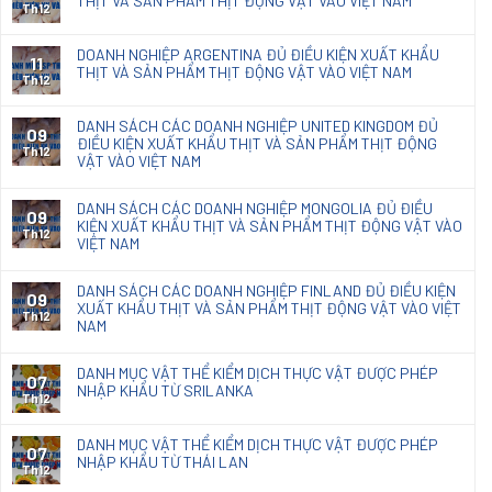
THỊT VÀ SẢN PHẨM THỊT ĐỘNG VẬT VÀO VIỆT NAM
kết
Th12
nhập
quả
khẩu
phân
DOANH NGHIỆP ARGENTINA ĐỦ ĐIỀU KIỆN XUẤT KHẨU
loại
11
THỊT VÀ SẢN PHẨM THỊT ĐỘNG VẬT VÀO VIỆT NAM
chế
Th12
phẩm
diệt
DANH SÁCH CÁC DOANH NGHIỆP UNITED KINGDOM ĐỦ
09
nấm
ĐIỀU KIỆN XUẤT KHẨU THỊT VÀ SẢN PHẨM THỊT ĐỘNG
mốc
Th12
VẬT VÀO VIỆT NAM
Natacoat
DANH SÁCH CÁC DOANH NGHIỆP MONGOLIA ĐỦ ĐIỀU
09
KIỆN XUẤT KHẨU THỊT VÀ SẢN PHẨM THỊT ĐỘNG VẬT VÀO
Th12
VIỆT NAM
DANH SÁCH CÁC DOANH NGHIỆP FINLAND ĐỦ ĐIỀU KIỆN
09
XUẤT KHẨU THỊT VÀ SẢN PHẨM THỊT ĐỘNG VẬT VÀO VIỆT
Th12
NAM
DANH MỤC VẬT THỂ KIỂM DỊCH THỰC VẬT ĐƯỢC PHÉP
07
NHẬP KHẨU TỪ SRILANKA
Th12
DANH MỤC VẬT THỂ KIỂM DỊCH THỰC VẬT ĐƯỢC PHÉP
07
NHẬP KHẨU TỪ THÁI LAN
Th12