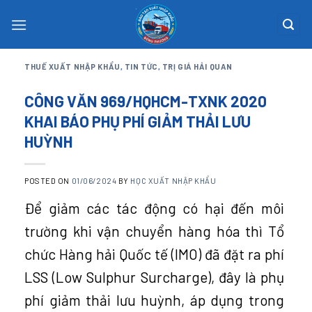
Skip
to
content
THUẾ XUẤT NHẬP KHẨU
,
TIN TỨC
,
TRỊ GIÁ HẢI QUAN
CÔNG VĂN 969/HQHCM-TXNK 2020
KHAI BÁO PHỤ PHÍ GIẢM THẢI LƯU
HUỲNH
POSTED ON
01/06/2024
BY
HỌC XUẤT NHẬP KHẨU
Để giảm các tác động có hại đến môi
trường khi vận chuyển hàng hóa thì Tổ
chức Hàng hải Quốc tế (IMO) đã đặt ra phí
LSS (Low Sulphur Surcharge), đây là phụ
phí giảm thải lưu huỳnh, áp dụng trong