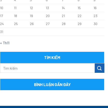
10
11
12
13
14
15
16
17
18
19
20
21
22
23
24
25
26
27
28
29
30
31
« Th11
TÌM KIẾM
BÌNH LUẬN GẦN ĐÂY