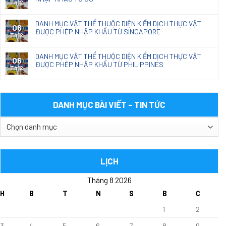
Th12
DANH MỤC VẬT THỂ THUỘC DIỆN KIỂM DỊCH THỰC VẬT
06
ĐƯỢC PHÉP NHẬP KHẨU TỪ SINGAPORE
Th12
DANH MỤC VẬT THỂ THUỘC DIỆN KIỂM DỊCH THỰC VẬT
06
ĐƯỢC PHÉP NHẬP KHẨU TỪ PHILIPPINES
Th12
DANH MỤC BÀI VIẾT – TIN TỨC
DANH
MỤC
BÀI
VIẾT
LỊCH
–
Tháng 8 2026
TIN
TỨC
H
B
T
N
S
B
C
1
2
3
4
5
6
7
8
9