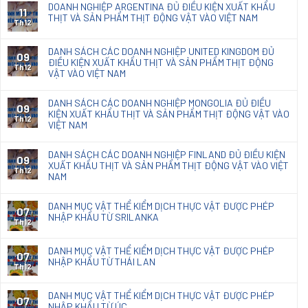
DOANH NGHIỆP ARGENTINA ĐỦ ĐIỀU KIỆN XUẤT KHẨU
loại
11
THỊT VÀ SẢN PHẨM THỊT ĐỘNG VẬT VÀO VIỆT NAM
chế
Th12
phẩm
diệt
DANH SÁCH CÁC DOANH NGHIỆP UNITED KINGDOM ĐỦ
09
nấm
ĐIỀU KIỆN XUẤT KHẨU THỊT VÀ SẢN PHẨM THỊT ĐỘNG
mốc
Th12
VẬT VÀO VIỆT NAM
Natacoat
DANH SÁCH CÁC DOANH NGHIỆP MONGOLIA ĐỦ ĐIỀU
09
KIỆN XUẤT KHẨU THỊT VÀ SẢN PHẨM THỊT ĐỘNG VẬT VÀO
Th12
VIỆT NAM
DANH SÁCH CÁC DOANH NGHIỆP FINLAND ĐỦ ĐIỀU KIỆN
09
XUẤT KHẨU THỊT VÀ SẢN PHẨM THỊT ĐỘNG VẬT VÀO VIỆT
Th12
NAM
DANH MỤC VẬT THỂ KIỂM DỊCH THỰC VẬT ĐƯỢC PHÉP
07
NHẬP KHẨU TỪ SRILANKA
Th12
DANH MỤC VẬT THỂ KIỂM DỊCH THỰC VẬT ĐƯỢC PHÉP
07
NHẬP KHẨU TỪ THÁI LAN
Th12
DANH MỤC VẬT THỂ KIỂM DỊCH THỰC VẬT ĐƯỢC PHÉP
07
NHẬP KHẨU TỪ ÚC