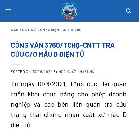
Skip
to
content
GCN XUẤT XỨ
,
GCNXX ĐIỆN TỬ
,
TIN TỨC
CÔNG VĂN 3760/TCHQ-CNTT TRA
CỨU C/O MẪU D ĐIỆN TỬ
POSTED ON
23/06/2024
BY
HỌC XUẤT NHẬP KHẨU
Từ ngày 01/8/2021, Tổng cục Hải quan
triển khai chức năng cho phép doanh
nghiệp và các bên liên quan tra cứu
trạng thái chứng nhận xuất xứ mẫu D
điện tử: