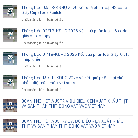
Thông
báo
Thông báo 03/TB-KĐHQ 2025 Kết quả phân loại HS code
27
04/TB-
Giấy Cupstock Xenlulo
Th11
KĐHQ
ở
Chức năng bình luận bị tắt
2025
Thông
Kết
báo
Thông báo 02/TB-KĐHQ 2025 Kết quả phân loại HS code
26
quả
03/TB-
giấy photocopy
phân
Th11
KĐHQ
ở
Chức năng bình luận bị tắt
loại
2025
Thông
hải
Kết
báo
quan
Thông báo 01/TB-KĐHQ 2025 Kết quả phân loại Giấy Kraft
26
quả
02/TB-
nhập khẩu
đối
phân
Th11
KĐHQ
với
ở
Chức năng bình luận bị tắt
loại
2025
vải
Thông
HS
Kết
dệt
báo
code
Thông báo 131/TB-KĐHQ 2025 về kết quả phân loại chế
26
quả
thoi
01/TB-
phẩm diệt nấm mốc Natacoat
Giấy
phân
Th11
nhập
KĐHQ
Cupstock
ở
Chức năng bình luận bị tắt
loại
khẩu
2025
Xenlulo
Thông
HS
dùng
Kết
báo
code
DOANH NGHIỆP AUSTRIA ĐỦ ĐIỀU KIỆN XUẤT KHẨU THỊT
sx
11
quả
131/TB-
VÀ SẢN PHẨM THỊT ĐỘNG VẬT VÀO VIỆT NAM
giấy
đồ
phân
Th12
KĐHQ
photocopy
nội
loại
2025
thất
Giấy
DOANH NGHIỆP AUSTRALIA ĐỦ ĐIỀU KIỆN XUẤT KHẨU
về
11
Kraft
THỊT VÀ SẢN PHẨM THỊT ĐỘNG VẬT VÀO VIỆT NAM
kết
Th12
nhập
quả
khẩu
phân