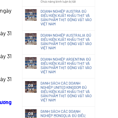
ở
Chức năng bình luận bị tắt
code
nội
Kết
Thông
giấy
thất
quả
 ngày
báo
DOANH NGHIỆP AUSTRIA ĐỦ
photocopy
11
phân
131/TB-
ĐIỀU KIỆN XUẤT KHẨU THỊT VÀ
Th12
loại
SẢN PHẨM THỊT ĐỘNG VẬT VÀO
KĐHQ
Giấy
VIỆT NAM
2025
Kraft
về
nhập
ày 31
kết
DOANH NGHIỆP AUSTRALIA ĐỦ
khẩu
11
quả
ĐIỀU KIỆN XUẤT KHẨU THỊT VÀ
Th12
phân
SẢN PHẨM THỊT ĐỘNG VẬT VÀO
loại
VIỆT NAM
chế
ày 31
phẩm
DOANH NGHIỆP ARGENTINA ĐỦ
diệt
11
ĐIỀU KIỆN XUẤT KHẨU THỊT VÀ
nấm
Th12
SẢN PHẨM THỊT ĐỘNG VẬT VÀO
mốc
VIỆT NAM
Natacoat
ày 31
DANH SÁCH CÁC DOANH
09
NGHIỆP UNITED KINGDOM ĐỦ
Th12
ĐIỀU KIỆN XUẤT KHẨU THỊT VÀ
SẢN PHẨM THỊT ĐỘNG VẬT VÀO
VIỆT NAM
tương
DANH SÁCH CÁC DOANH
09
NGHIỆP MONGOLIA ĐỦ ĐIỀU
Th12