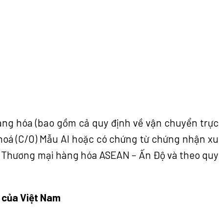
àng hóa (bao gồm cả quy định về vận chuy
ể
n trực
hoá (C/O) M
ẫ
u AI hoặc có chứng từ chứng nhận xu
h Thương mại hàng hóa
ASEAN
–
Ấ
n Độ và theo quy
n của Việt Nam