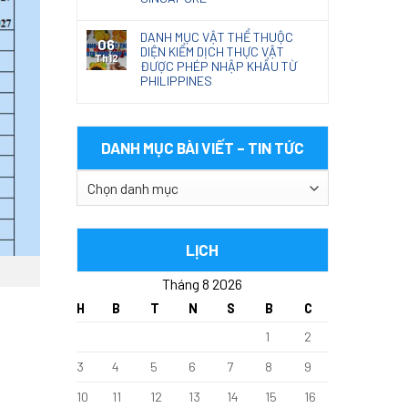
DANH MỤC VẬT THỂ THUỘC
06
DIỆN KIỂM DỊCH THỰC VẬT
Th12
ĐƯỢC PHÉP NHẬP KHẨU TỪ
PHILIPPINES
DANH MỤC BÀI VIẾT – TIN TỨC
DANH
MỤC
BÀI
VIẾT
LỊCH
–
Tháng 8 2026
TIN
TỨC
H
B
T
N
S
B
C
1
2
3
4
5
6
7
8
9
10
11
12
13
14
15
16