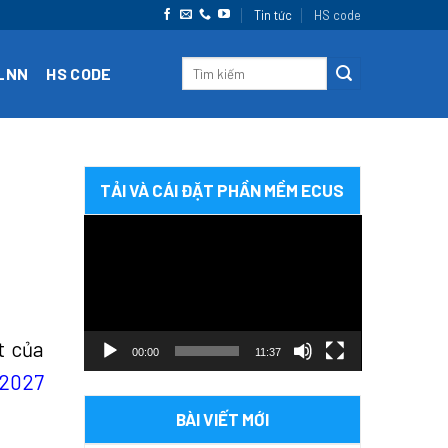
Tin tức
HS code
CLNN
HS CODE
TẢI VÀ CÁI ĐẶT PHẦN MỀM ECUS
Trình
chơi
Video
t của
00:00
11:37
 2027
BÀI VIẾT MỚI