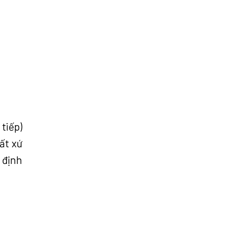
 tiếp)
ất xứ
 định