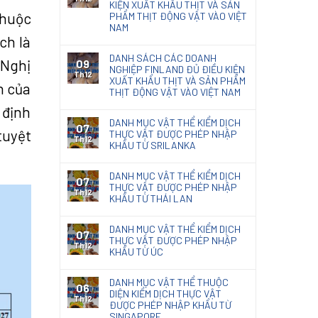
KIỆN XUẤT KHẨU THỊT VÀ SẢN
thuộc
PHẨM THỊT ĐỘNG VẬT VÀO VIỆT
NAM
ch là
DANH SÁCH CÁC DOANH
 Nghị
09
NGHIỆP FINLAND ĐỦ ĐIỀU KIỆN
Th12
XUẤT KHẨU THỊT VÀ SẢN PHẨM
h của
THỊT ĐỘNG VẬT VÀO VIỆT NAM
 định
DANH MỤC VẬT THỂ KIỂM DỊCH
07
tuyệt
THỰC VẬT ĐƯỢC PHÉP NHẬP
Th12
KHẨU TỪ SRILANKA
DANH MỤC VẬT THỂ KIỂM DỊCH
07
THỰC VẬT ĐƯỢC PHÉP NHẬP
Th12
KHẨU TỪ THÁI LAN
DANH MỤC VẬT THỂ KIỂM DỊCH
07
THỰC VẬT ĐƯỢC PHÉP NHẬP
Th12
KHẨU TỪ ÚC
DANH MỤC VẬT THỂ THUỘC
06
DIỆN KIỂM DỊCH THỰC VẬT
Th12
ĐƯỢC PHÉP NHẬP KHẨU TỪ
SINGAPORE