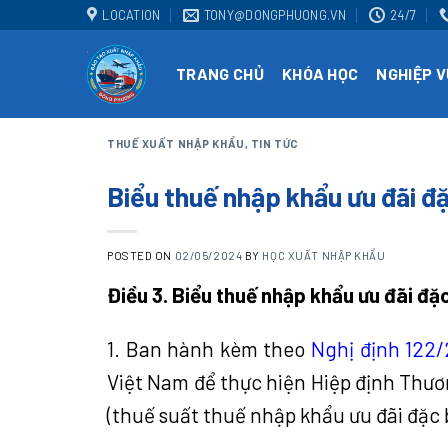
Skip
LOCATION
TONY@DONGPHUONG.VN
24/7
to
content
TRANG CHỦ
KHÓA HỌC
NGHIỆP V
THUẾ XUẤT NHẬP KHẨU
,
TIN TỨC
Biểu thuế nhập khẩu ưu đãi 
POSTED ON
02/05/2024
BY
HỌC XUẤT NHẬP KHẨU
Điều 3. Biểu thuế nhập khẩu ưu đãi đặc
1. Ban hành kèm theo
Nghị định 122
Việt Nam để thực hiện Hiệp định Thư
(thuế suất thuế nhập khẩu ưu đãi đặc b