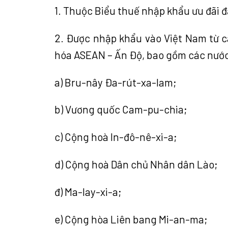
1.
Thuộc Biểu thuế nhập khẩu ưu đãi đ
2.
Được nhập khẩu vào Việt Nam từ c
hóa
ASEAN
– Ấn Độ, bao gồm các nước
a)
Bru-nây Đa-rút-xa-lam;
b)
Vương quốc Cam-pu-chia;
c)
Cộng hoà In-đô-nê-xi-a;
d)
Cộng hoà Dân chủ Nhân dân Lào;
đ) Ma-lay-xi-a;
e)
Cộng hòa Liên bang Mi-an-ma;