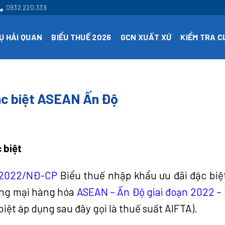
0932.220.339
Ụ HẢI QUAN
BIỂU THUẾ 2026
GCN XUẤT XỨ
KIỂM TRA 
đặc biệt ASEAN Ấn Độ
 biệt
/2022/NĐ-CP
Biểu thuế nhập khẩu ưu đãi đặc biệ
ơng mại hàng hóa
ASEAN – Ấn Độ giai đoạn 2022 –
iệt áp dụng sau đây gọi là thuế suất AIFTA).