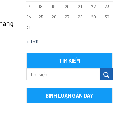
17
18
19
20
21
22
23
24
25
26
27
28
29
30
 hàng
31
« Th11
TÌM KIẾM
BÌNH LUẬN GẦN ĐÂY