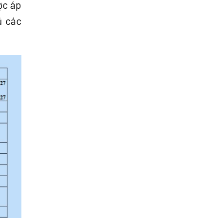
ợc áp
ủ các