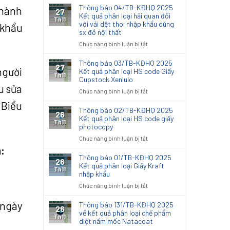
Thông báo 04/TB-KĐHQ 2025
 hành
27
Kết quả phân loại hải quan đối
Th11
với vải dệt thoi nhập khẩu dùng
 khẩu
sx đồ nội thất
ở
Chức năng bình luận bị tắt
Thông
báo
Thông báo 03/TB-KĐHQ 2025
27
người
04/TB-
Kết quả phân loại HS code Giấy
Th11
Cupstock Xenlulo
KĐHQ
u sửa
2025
ở
Chức năng bình luận bị tắt
Kết
Thông
 Biểu
quả
báo
Thông báo 02/TB-KĐHQ 2025
26
phân
03/TB-
Kết quả phân loại HS code giấy
Th11
loại
photocopy
KĐHQ
hải
2025
ở
Chức năng bình luận bị tắt
quan
Kết
Thông
:
đối
quả
báo
Thông báo 01/TB-KĐHQ 2025
với
26
phân
02/TB-
Kết quả phân loại Giấy Kraft
vải
Th11
loại
nhập khẩu
KĐHQ
dệt
HS
2025
thoi
ở
Chức năng bình luận bị tắt
code
Kết
nhập
Thông
Giấy
quả
khẩu
 ngày
báo
Thông báo 131/TB-KĐHQ 2025
Cupstock
26
phân
dùng
01/TB-
về kết quả phân loại chế phẩm
Xenlulo
Th11
loại
sx
diệt nấm mốc Natacoat
KĐHQ
HS
đồ
2025