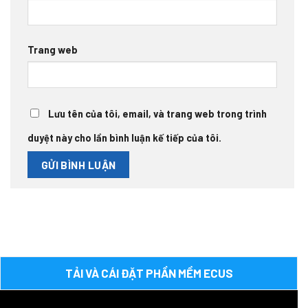
Trang web
Lưu tên của tôi, email, và trang web trong trình
duyệt này cho lần bình luận kế tiếp của tôi.
TẢI VÀ CÁI ĐẶT PHẦN MỀM ECUS
Trình