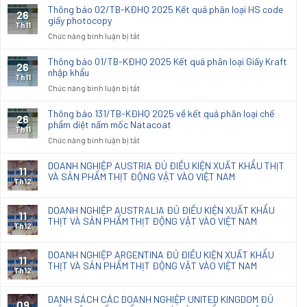
Kết
báo
Thông báo 02/TB-KĐHQ 2025 Kết quả phân loại HS code
26
quả
03/TB-
giấy photocopy
phân
Th11
KĐHQ
ở
Chức năng bình luận bị tắt
loại
2025
Thông
hải
Kết
báo
quan
Thông báo 01/TB-KĐHQ 2025 Kết quả phân loại Giấy Kraft
26
quả
02/TB-
nhập khẩu
đối
phân
Th11
KĐHQ
với
ở
Chức năng bình luận bị tắt
loại
2025
vải
Thông
HS
Kết
dệt
báo
code
Thông báo 131/TB-KĐHQ 2025 về kết quả phân loại chế
26
quả
thoi
01/TB-
phẩm diệt nấm mốc Natacoat
Giấy
phân
Th11
nhập
KĐHQ
Cupstock
ở
Chức năng bình luận bị tắt
loại
khẩu
2025
Xenlulo
Thông
HS
dùng
Kết
báo
code
DOANH NGHIỆP AUSTRIA ĐỦ ĐIỀU KIỆN XUẤT KHẨU THỊT
sx
11
quả
131/TB-
VÀ SẢN PHẨM THỊT ĐỘNG VẬT VÀO VIỆT NAM
giấy
đồ
phân
Th12
KĐHQ
photocopy
nội
loại
2025
thất
Giấy
DOANH NGHIỆP AUSTRALIA ĐỦ ĐIỀU KIỆN XUẤT KHẨU
về
11
Kraft
THỊT VÀ SẢN PHẨM THỊT ĐỘNG VẬT VÀO VIỆT NAM
kết
Th12
nhập
quả
khẩu
phân
DOANH NGHIỆP ARGENTINA ĐỦ ĐIỀU KIỆN XUẤT KHẨU
loại
11
THỊT VÀ SẢN PHẨM THỊT ĐỘNG VẬT VÀO VIỆT NAM
chế
Th12
phẩm
diệt
DANH SÁCH CÁC DOANH NGHIỆP UNITED KINGDOM ĐỦ
09
nấm