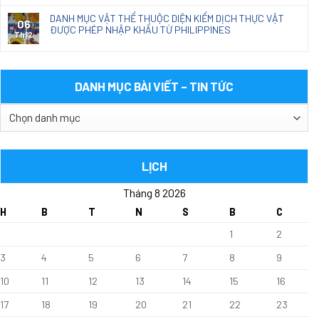
DANH MỤC VẬT THỂ THUỘC DIỆN KIỂM DỊCH THỰC VẬT
06
ĐƯỢC PHÉP NHẬP KHẨU TỪ PHILIPPINES
Th12
DANH MỤC BÀI VIẾT – TIN TỨC
DANH
MỤC
BÀI
VIẾT
LỊCH
–
Tháng 8 2026
TIN
TỨC
H
B
T
N
S
B
C
1
2
3
4
5
6
7
8
9
10
11
12
13
14
15
16
17
18
19
20
21
22
23