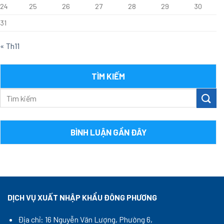
24
25
26
27
28
29
30
31
« Th11
TÌM KIẾM
BÌNH LUẬN GẦN ĐÂY
DỊCH VỤ XUẤT NHẬP KHẨU ĐÔNG PHƯƠNG
Địa chỉ: 16 Nguyễn Văn Lượng, Phường 6,