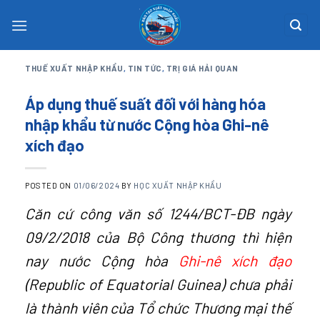
Skip
to
content
THUẾ XUẤT NHẬP KHẨU
,
TIN TỨC
,
TRỊ GIÁ HẢI QUAN
Áp dụng thuế suất đối với hàng hóa
nhập khẩu từ nước Cộng hòa Ghi-nê
xích đạo
POSTED ON
01/06/2024
BY
HỌC XUẤT NHẬP KHẨU
Căn cứ công văn số 1244/BCT-ĐB ngày
09/2/2018 của Bộ Công thươ
n
g thì hiện
nay nước Cộng hòa
Ghi-nê xích đạo
(Republic of Equatorial Guinea) chưa phải
là thành viên của Tổ chức Thương mại thế