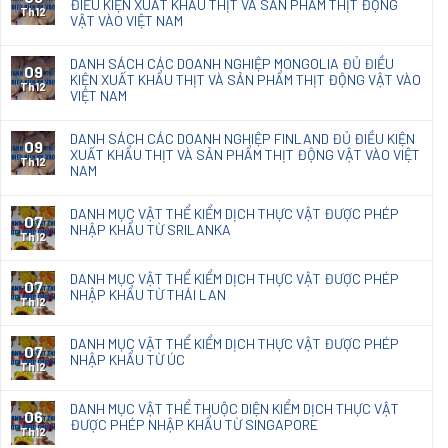
ĐIỀU KIỆN XUẤT KHẨU THỊT VÀ SẢN PHẨM THỊT ĐỘNG
mốc
Th12
VẬT VÀO VIỆT NAM
Natacoat
DANH SÁCH CÁC DOANH NGHIỆP MONGOLIA ĐỦ ĐIỀU
09
KIỆN XUẤT KHẨU THỊT VÀ SẢN PHẨM THỊT ĐỘNG VẬT VÀO
Th12
VIỆT NAM
DANH SÁCH CÁC DOANH NGHIỆP FINLAND ĐỦ ĐIỀU KIỆN
09
XUẤT KHẨU THỊT VÀ SẢN PHẨM THỊT ĐỘNG VẬT VÀO VIỆT
Th12
NAM
DANH MỤC VẬT THỂ KIỂM DỊCH THỰC VẬT ĐƯỢC PHÉP
07
NHẬP KHẨU TỪ SRILANKA
Th12
DANH MỤC VẬT THỂ KIỂM DỊCH THỰC VẬT ĐƯỢC PHÉP
07
NHẬP KHẨU TỪ THÁI LAN
Th12
DANH MỤC VẬT THỂ KIỂM DỊCH THỰC VẬT ĐƯỢC PHÉP
07
NHẬP KHẨU TỪ ÚC
Th12
DANH MỤC VẬT THỂ THUỘC DIỆN KIỂM DỊCH THỰC VẬT
06
ĐƯỢC PHÉP NHẬP KHẨU TỪ SINGAPORE
Th12