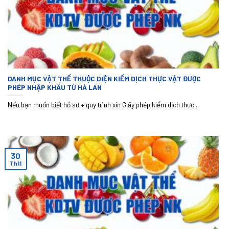
DANH MỤC VẬT THỂ THUỘC DIỆN KIỂM DỊCH THỰC VẬT ĐƯỢC
PHÉP NHẬP KHẨU TỪ HÀ LAN
Nếu bạn muốn biết hồ sơ + quy trình xin Giấy phép kiểm dịch thực...
30
Th11