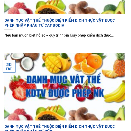
DANH MỤC VẬT THỂ THUỘC DIỆN KIỂM DỊCH THỰC VẬT ĐƯỢC
PHÉP NHẬP KHẨU TỪ CAMBODIA
Nếu bạn muốn biết hồ sơ + quy trình xin Giấy phép kiểm dịch thực...
30
Th11
DANH MỤC VẬT THỂ THUỘC DIỆN KIỂM DỊCH THỰC VẬT ĐƯỢC