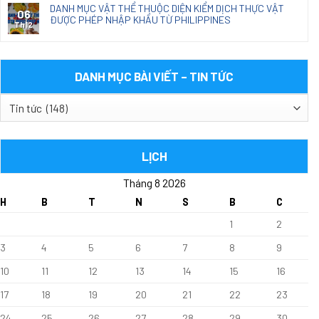
DANH MỤC VẬT THỂ THUỘC DIỆN KIỂM DỊCH THỰC VẬT
06
ĐƯỢC PHÉP NHẬP KHẨU TỪ PHILIPPINES
Th12
DANH MỤC BÀI VIẾT – TIN TỨC
DANH
MỤC
BÀI
VIẾT
LỊCH
–
Tháng 8 2026
TIN
TỨC
H
B
T
N
S
B
C
1
2
3
4
5
6
7
8
9
10
11
12
13
14
15
16
17
18
19
20
21
22
23
24
25
26
27
28
29
30