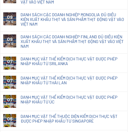
VẬT VÀO VIỆT NAM
Natacoat
DANH SÁCH CÁC DOANH NGHIỆP MONGOLIA ĐỦ ĐIỀU
09
KIỆN XUẤT KHẨU THỊT VÀ SẢN PHẨM THỊT ĐỘNG VẬT VÀO
Th12
VIỆT NAM
DANH SÁCH CÁC DOANH NGHIỆP FINLAND ĐỦ ĐIỀU KIỆN
09
XUẤT KHẨU THỊT VÀ SẢN PHẨM THỊT ĐỘNG VẬT VÀO VIỆT
Th12
NAM
DANH MỤC VẬT THỂ KIỂM DỊCH THỰC VẬT ĐƯỢC PHÉP
07
NHẬP KHẨU TỪ SRILANKA
Th12
DANH MỤC VẬT THỂ KIỂM DỊCH THỰC VẬT ĐƯỢC PHÉP
07
NHẬP KHẨU TỪ THÁI LAN
Th12
DANH MỤC VẬT THỂ KIỂM DỊCH THỰC VẬT ĐƯỢC PHÉP
07
NHẬP KHẨU TỪ ÚC
Th12
DANH MỤC VẬT THỂ THUỘC DIỆN KIỂM DỊCH THỰC VẬT
06
ĐƯỢC PHÉP NHẬP KHẨU TỪ SINGAPORE
Th12