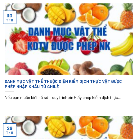
30
Th11
DANH MỤC VẬT THỂ THUỘC DIỆN KIỂM DỊCH THỰC VẬT ĐƯỢC
PHÉP NHẬP KHẨU TỪ CHILÊ
Nếu bạn muốn biết hồ sơ + quy trình xin Giấy phép kiểm dịch thực...
29
Th11