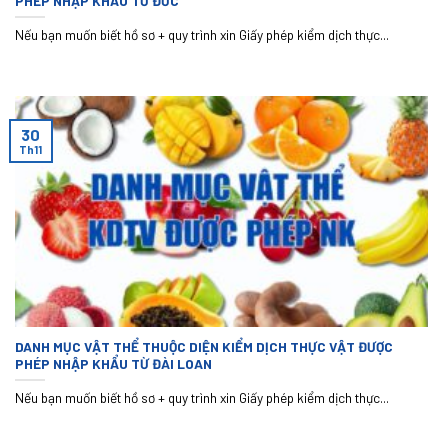
PHÉP NHẬP KHẨU TỪ ĐỨC
Nếu bạn muốn biết hồ sơ + quy trình xin Giấy phép kiểm dịch thực...
30
Th11
DANH MỤC VẬT THỂ THUỘC DIỆN KIỂM DỊCH THỰC VẬT ĐƯỢC
PHÉP NHẬP KHẨU TỪ ĐÀI LOAN
Nếu bạn muốn biết hồ sơ + quy trình xin Giấy phép kiểm dịch thực...