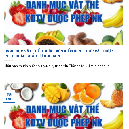
DANH MỤC VẬT THỂ THUỘC DIỆN KIỂM DỊCH THỰC VẬT ĐƯỢC
PHÉP NHẬP KHẨU TỪ BULGARI
Nếu bạn muốn biết hồ sơ + quy trình xin Giấy phép kiểm dịch thực...
29
Th11