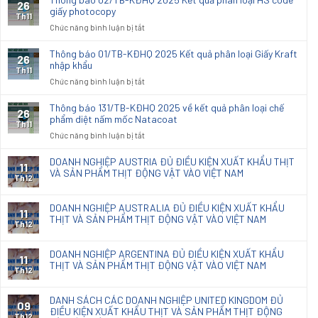
26
quả
03/TB-
giấy photocopy
phân
Th11
KĐHQ
ở
Chức năng bình luận bị tắt
loại
2025
Thông
hải
Kết
báo
quan
Thông báo 01/TB-KĐHQ 2025 Kết quả phân loại Giấy Kraft
26
quả
02/TB-
nhập khẩu
đối
phân
Th11
KĐHQ
với
ở
Chức năng bình luận bị tắt
loại
2025
vải
Thông
HS
Kết
dệt
báo
code
Thông báo 131/TB-KĐHQ 2025 về kết quả phân loại chế
26
quả
thoi
01/TB-
phẩm diệt nấm mốc Natacoat
Giấy
phân
Th11
nhập
KĐHQ
Cupstock
ở
Chức năng bình luận bị tắt
loại
khẩu
2025
Xenlulo
Thông
HS
dùng
Kết
báo
code
DOANH NGHIỆP AUSTRIA ĐỦ ĐIỀU KIỆN XUẤT KHẨU THỊT
sx
11
quả
131/TB-
VÀ SẢN PHẨM THỊT ĐỘNG VẬT VÀO VIỆT NAM
giấy
đồ
phân
Th12
KĐHQ
photocopy
nội
loại
2025
thất
Giấy
DOANH NGHIỆP AUSTRALIA ĐỦ ĐIỀU KIỆN XUẤT KHẨU
về
11
Kraft
THỊT VÀ SẢN PHẨM THỊT ĐỘNG VẬT VÀO VIỆT NAM
kết
Th12
nhập
quả
khẩu
phân
DOANH NGHIỆP ARGENTINA ĐỦ ĐIỀU KIỆN XUẤT KHẨU
loại
11
THỊT VÀ SẢN PHẨM THỊT ĐỘNG VẬT VÀO VIỆT NAM
chế
Th12
phẩm
diệt
DANH SÁCH CÁC DOANH NGHIỆP UNITED KINGDOM ĐỦ
09
nấm
ĐIỀU KIỆN XUẤT KHẨU THỊT VÀ SẢN PHẨM THỊT ĐỘNG
mốc
Th12