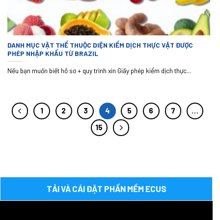
DANH MỤC VẬT THỂ THUỘC DIỆN KIỂM DỊCH THỰC VẬT ĐƯỢC
PHÉP NHẬP KHẨU TỪ BRAZIL
Nếu bạn muốn biết hồ sơ + quy trình xin Giấy phép kiểm dịch thực...
1
2
3
4
5
6
7
…
15
TẢI VÀ CÁI ĐẶT PHẦN MỀM ECUS
Trình
chơi