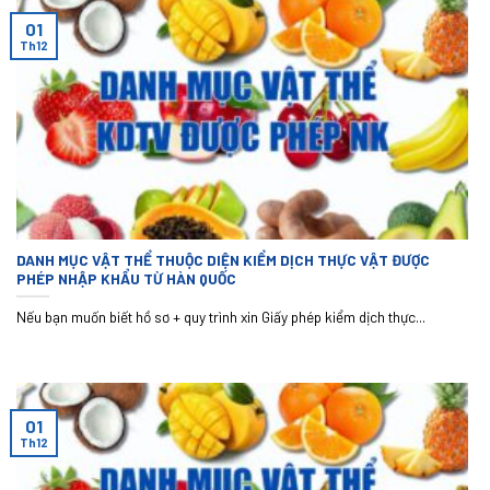
01
Th12
DANH MỤC VẬT THỂ THUỘC DIỆN KIỂM DỊCH THỰC VẬT ĐƯỢC
PHÉP NHẬP KHẨU TỪ HÀN QUỐC
Nếu bạn muốn biết hồ sơ + quy trình xin Giấy phép kiểm dịch thực...
01
Th12