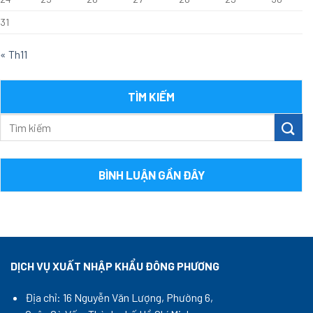
31
« Th11
TÌM KIẾM
BÌNH LUẬN GẦN ĐÂY
DỊCH VỤ XUẤT NHẬP KHẨU ĐÔNG PHƯƠNG
Địa chỉ: 16 Nguyễn Văn Lượng, Phường 6,