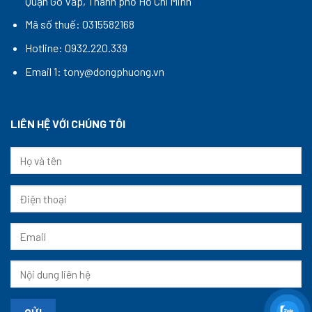
Quận Gò Vấp, Thành phố Hồ Chí Minh
Mã số thuế: 0315582168
Hotline: 0932.220.339
Email 1: tony@dongphuong.vn
LIÊN HỆ VỚI CHÚNG TÔI