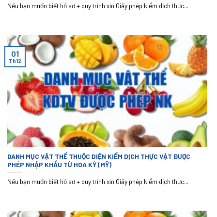
Nếu bạn muốn biết hồ sơ + quy trình xin Giấy phép kiểm dịch thực...
01
Th12
DANH MỤC VẬT THỂ THUỘC DIỆN KIỂM DỊCH THỰC VẬT ĐƯỢC
PHÉP NHẬP KHẨU TỪ HOA KỲ (MỸ)
Nếu bạn muốn biết hồ sơ + quy trình xin Giấy phép kiểm dịch thực...