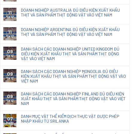
nội
loại
2025
thất
Giấy
DOANH NGHIỆP AUSTRALIA ĐỦ ĐIỀU KIỆN XUẤT KHẨU
về
11
Kraft
THỊT VÀ SẢN PHẨM THỊT ĐỘNG VẬT VÀO VIỆT NAM
kết
Th12
nhập
quả
khẩu
phân
DOANH NGHIỆP ARGENTINA ĐỦ ĐIỀU KIỆN XUẤT KHẨU
loại
11
THỊT VÀ SẢN PHẨM THỊT ĐỘNG VẬT VÀO VIỆT NAM
chế
Th12
phẩm
diệt
DANH SÁCH CÁC DOANH NGHIỆP UNITED KINGDOM ĐỦ
09
nấm
ĐIỀU KIỆN XUẤT KHẨU THỊT VÀ SẢN PHẨM THỊT ĐỘNG
mốc
Th12
VẬT VÀO VIỆT NAM
Natacoat
DANH SÁCH CÁC DOANH NGHIỆP MONGOLIA ĐỦ ĐIỀU
09
KIỆN XUẤT KHẨU THỊT VÀ SẢN PHẨM THỊT ĐỘNG VẬT VÀO
Th12
VIỆT NAM
DANH SÁCH CÁC DOANH NGHIỆP FINLAND ĐỦ ĐIỀU KIỆN
09
XUẤT KHẨU THỊT VÀ SẢN PHẨM THỊT ĐỘNG VẬT VÀO VIỆT
Th12
NAM
DANH MỤC VẬT THỂ KIỂM DỊCH THỰC VẬT ĐƯỢC PHÉP
07
NHẬP KHẨU TỪ SRILANKA
Th12