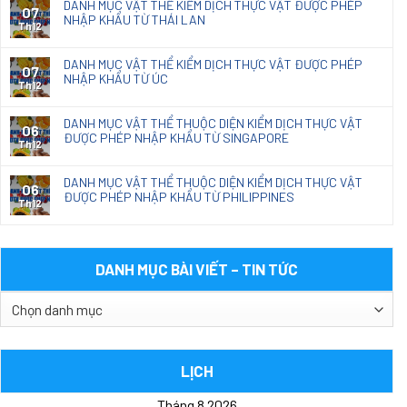
DANH MỤC VẬT THỂ KIỂM DỊCH THỰC VẬT ĐƯỢC PHÉP
07
NHẬP KHẨU TỪ THÁI LAN
Th12
DANH MỤC VẬT THỂ KIỂM DỊCH THỰC VẬT ĐƯỢC PHÉP
07
NHẬP KHẨU TỪ ÚC
Th12
DANH MỤC VẬT THỂ THUỘC DIỆN KIỂM DỊCH THỰC VẬT
06
ĐƯỢC PHÉP NHẬP KHẨU TỪ SINGAPORE
Th12
DANH MỤC VẬT THỂ THUỘC DIỆN KIỂM DỊCH THỰC VẬT
06
ĐƯỢC PHÉP NHẬP KHẨU TỪ PHILIPPINES
Th12
DANH MỤC BÀI VIẾT – TIN TỨC
DANH
MỤC
BÀI
VIẾT
LỊCH
–
Tháng 8 2026
TIN