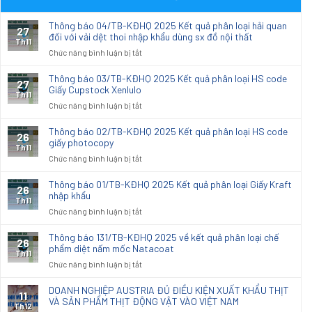
Thông báo 04/TB-KĐHQ 2025 Kết quả phân loại hải quan
27
đối với vải dệt thoi nhập khẩu dùng sx đồ nội thất
Th11
ở
Chức năng bình luận bị tắt
Thông
báo
Thông báo 03/TB-KĐHQ 2025 Kết quả phân loại HS code
27
04/TB-
Giấy Cupstock Xenlulo
Th11
KĐHQ
ở
Chức năng bình luận bị tắt
2025
Thông
Kết
báo
Thông báo 02/TB-KĐHQ 2025 Kết quả phân loại HS code
26
quả
03/TB-
giấy photocopy
phân
Th11
KĐHQ
ở
Chức năng bình luận bị tắt
loại
2025
Thông
hải
Kết
báo
quan
Thông báo 01/TB-KĐHQ 2025 Kết quả phân loại Giấy Kraft
26
quả
02/TB-
nhập khẩu
đối
phân
Th11
KĐHQ
với
ở
Chức năng bình luận bị tắt
loại
2025
vải
Thông
HS
Kết
dệt
báo
code
Thông báo 131/TB-KĐHQ 2025 về kết quả phân loại chế
26
quả
thoi
01/TB-
phẩm diệt nấm mốc Natacoat
Giấy
phân
Th11
nhập
KĐHQ
Cupstock
ở
Chức năng bình luận bị tắt
loại
khẩu
2025
Xenlulo
Thông
HS
dùng
Kết
báo
code
DOANH NGHIỆP AUSTRIA ĐỦ ĐIỀU KIỆN XUẤT KHẨU THỊT
sx
11
quả
131/TB-
VÀ SẢN PHẨM THỊT ĐỘNG VẬT VÀO VIỆT NAM
giấy
đồ
phân
Th12
KĐHQ
photocopy