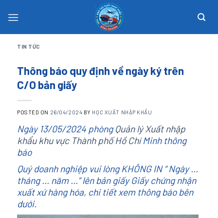
Skip
to
content
TIN TỨC
Thông báo quy định về ngày ký trên
C/O bản giấy
POSTED ON
26/04/2024
BY
HỌC XUẤT NHẬP KHẨU
Ngày 13/05/2024 phòng
Quản lý Xuất nhập
khẩu khu vực Thành phố Hồ Chí
Minh thông
báo
Quý doanh nghiệp vui lòng KHÔNG IN “ Ngày …
tháng … năm …” lên bản giấy Giấy chứng nhận
xuất xứ hàng hóa, chi tiết xem thông báo bên
dưới.