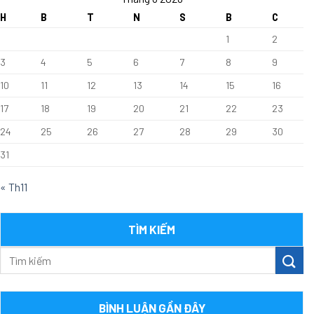
TỨC
H
B
T
N
S
B
C
1
2
3
4
5
6
7
8
9
10
11
12
13
14
15
16
17
18
19
20
21
22
23
24
25
26
27
28
29
30
31
« Th11
TÌM KIẾM
BÌNH LUẬN GẦN ĐÂY