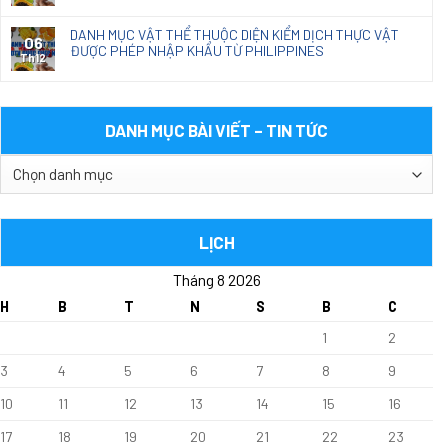
DANH MỤC VẬT THỂ THUỘC DIỆN KIỂM DỊCH THỰC VẬT
06
ĐƯỢC PHÉP NHẬP KHẨU TỪ PHILIPPINES
Th12
DANH MỤC BÀI VIẾT – TIN TỨC
DANH
MỤC
BÀI
VIẾT
LỊCH
–
Tháng 8 2026
TIN
TỨC
H
B
T
N
S
B
C
1
2
3
4
5
6
7
8
9
10
11
12
13
14
15
16
17
18
19
20
21
22
23