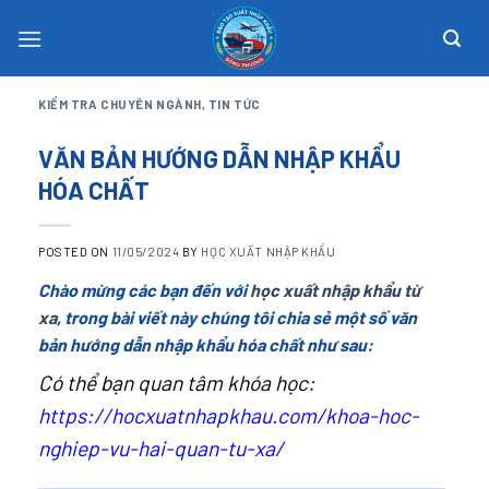
Skip
to
content
KIỂM TRA CHUYÊN NGÀNH
,
TIN TỨC
VĂN BẢN HƯỚNG DẪN NHẬP KHẨU
HÓA CHẤT
POSTED ON
11/05/2024
BY
HỌC XUẤT NHẬP KHẨU
Chào mừng các bạn đến với
học xuất nhập khẩu từ
xa
, trong bài viết này chúng tôi chia sẻ một số văn
bản hướng dẫn nhập khẩu hóa chất như sau:
Có thể bạn quan tâm khóa học:
https://hocxuatnhapkhau.com/khoa-hoc-
nghiep-vu-hai-quan-tu-xa/