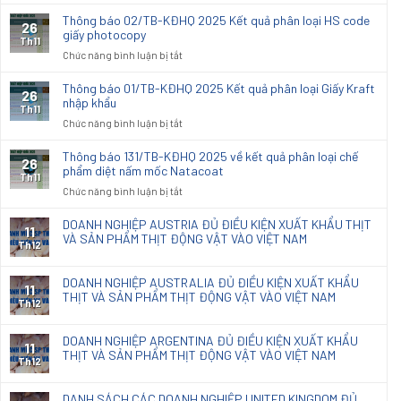
Thông
Kết
báo
Thông báo 02/TB-KĐHQ 2025 Kết quả phân loại HS code
26
quả
03/TB-
giấy photocopy
phân
Th11
KĐHQ
ở
Chức năng bình luận bị tắt
loại
2025
Thông
hải
Kết
báo
quan
Thông báo 01/TB-KĐHQ 2025 Kết quả phân loại Giấy Kraft
26
quả
02/TB-
nhập khẩu
đối
phân
Th11
KĐHQ
với
ở
Chức năng bình luận bị tắt
loại
2025
vải
Thông
HS
Kết
dệt
báo
code
Thông báo 131/TB-KĐHQ 2025 về kết quả phân loại chế
26
quả
thoi
01/TB-
phẩm diệt nấm mốc Natacoat
Giấy
phân
Th11
nhập
KĐHQ
Cupstock
ở
Chức năng bình luận bị tắt
loại
khẩu
2025
Xenlulo
Thông
HS
dùng
Kết
báo
code
DOANH NGHIỆP AUSTRIA ĐỦ ĐIỀU KIỆN XUẤT KHẨU THỊT
sx
11
quả
131/TB-
VÀ SẢN PHẨM THỊT ĐỘNG VẬT VÀO VIỆT NAM
giấy
đồ
phân
Th12
KĐHQ
photocopy
nội
loại
2025
thất
Giấy
DOANH NGHIỆP AUSTRALIA ĐỦ ĐIỀU KIỆN XUẤT KHẨU
về
11
Kraft
THỊT VÀ SẢN PHẨM THỊT ĐỘNG VẬT VÀO VIỆT NAM
kết
Th12
nhập
quả
khẩu
phân
DOANH NGHIỆP ARGENTINA ĐỦ ĐIỀU KIỆN XUẤT KHẨU
loại
11
THỊT VÀ SẢN PHẨM THỊT ĐỘNG VẬT VÀO VIỆT NAM
chế
Th12
phẩm
diệt
DANH SÁCH CÁC DOANH NGHIỆP UNITED KINGDOM ĐỦ