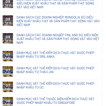
09
nấm
ĐIỀU KIỆN XUẤT KHẨU THỊT VÀ SẢN PHẨM THỊT ĐỘNG
mốc
Th12
VẬT VÀO VIỆT NAM
Natacoat
DANH SÁCH CÁC DOANH NGHIỆP MONGOLIA ĐỦ ĐIỀU
09
KIỆN XUẤT KHẨU THỊT VÀ SẢN PHẨM THỊT ĐỘNG VẬT VÀO
Th12
VIỆT NAM
DANH SÁCH CÁC DOANH NGHIỆP FINLAND ĐỦ ĐIỀU KIỆN
09
XUẤT KHẨU THỊT VÀ SẢN PHẨM THỊT ĐỘNG VẬT VÀO VIỆT
Th12
NAM
DANH MỤC VẬT THỂ KIỂM DỊCH THỰC VẬT ĐƯỢC PHÉP
07
NHẬP KHẨU TỪ SRILANKA
Th12
DANH MỤC VẬT THỂ KIỂM DỊCH THỰC VẬT ĐƯỢC PHÉP
07
NHẬP KHẨU TỪ THÁI LAN
Th12
DANH MỤC VẬT THỂ KIỂM DỊCH THỰC VẬT ĐƯỢC PHÉP
07
NHẬP KHẨU TỪ ÚC
Th12
DANH MỤC VẬT THỂ THUỘC DIỆN KIỂM DỊCH THỰC VẬT
06
ĐƯỢC PHÉP NHẬP KHẨU TỪ SINGAPORE
Th12