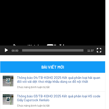
chơi
Video
00:00
11:37
BÀI VIẾT MỚI
Thông báo 04/TB-KĐHQ 2025 Kết quả phân loại hải quan
27
đối với vải dệt thoi nhập khẩu dùng sx đồ nội thất
Th11
ở
Chức năng bình luận bị tắt
Thông
báo
Thông báo 03/TB-KĐHQ 2025 Kết quả phân loại HS code
27
04/TB-
Giấy Cupstock Xenlulo
Th11
KĐHQ
ở
Chức năng bình luận bị tắt
2025