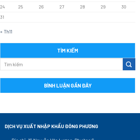
24
25
26
27
28
29
30
31
« Th11
TÌM KIẾM
BÌNH LUẬN GẦN ĐÂY
DỊCH VỤ XUẤT NHẬP KHẨU ĐÔNG PHƯƠNG