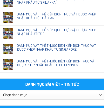
07
NHẬP KHẨU TỪ SRILANKA
Th12
DANH MỤC VẬT THỂ KIỂM DỊCH THỰC VẬT ĐƯỢC PHÉP
07
NHẬP KHẨU TỪ THÁI LAN
Th12
DANH MỤC VẬT THỂ KIỂM DỊCH THỰC VẬT ĐƯỢC PHÉP
07
NHẬP KHẨU TỪ ÚC
Th12
DANH MỤC VẬT THỂ THUỘC DIỆN KIỂM DỊCH THỰC VẬT
06
ĐƯỢC PHÉP NHẬP KHẨU TỪ SINGAPORE
Th12
DANH MỤC VẬT THỂ THUỘC DIỆN KIỂM DỊCH THỰC VẬT
06
ĐƯỢC PHÉP NHẬP KHẨU TỪ PHILIPPINES
Th12
DANH MỤC BÀI VIẾT – TIN TỨC
DANH
MỤC
BÀI