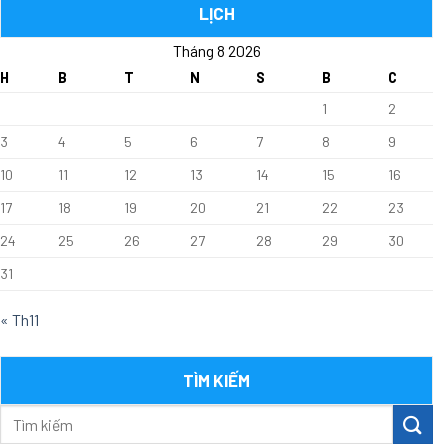
VIẾT
LỊCH
–
Tháng 8 2026
TIN
TỨC
H
B
T
N
S
B
C
1
2
3
4
5
6
7
8
9
10
11
12
13
14
15
16
17
18
19
20
21
22
23
24
25
26
27
28
29
30
31
« Th11
TÌM KIẾM