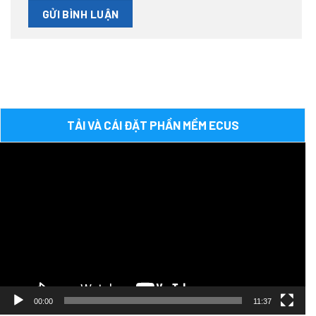
TẢI VÀ CÁI ĐẶT PHẦN MỀM ECUS
Trình
chơi
Video
00:00
11:37