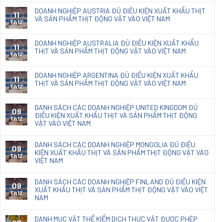
Thông
HS
dùng
Kết
báo
code
DOANH NGHIỆP AUSTRIA ĐỦ ĐIỀU KIỆN XUẤT KHẨU THỊT
sx
11
quả
131/TB-
VÀ SẢN PHẨM THỊT ĐỘNG VẬT VÀO VIỆT NAM
giấy
đồ
phân
Th12
KĐHQ
photocopy
nội
loại
2025
thất
Giấy
DOANH NGHIỆP AUSTRALIA ĐỦ ĐIỀU KIỆN XUẤT KHẨU
về
11
Kraft
THỊT VÀ SẢN PHẨM THỊT ĐỘNG VẬT VÀO VIỆT NAM
kết
Th12
nhập
quả
khẩu
phân
DOANH NGHIỆP ARGENTINA ĐỦ ĐIỀU KIỆN XUẤT KHẨU
loại
11
THỊT VÀ SẢN PHẨM THỊT ĐỘNG VẬT VÀO VIỆT NAM
chế
Th12
phẩm
diệt
DANH SÁCH CÁC DOANH NGHIỆP UNITED KINGDOM ĐỦ
09
nấm
ĐIỀU KIỆN XUẤT KHẨU THỊT VÀ SẢN PHẨM THỊT ĐỘNG
mốc
Th12
VẬT VÀO VIỆT NAM
Natacoat
DANH SÁCH CÁC DOANH NGHIỆP MONGOLIA ĐỦ ĐIỀU
09
KIỆN XUẤT KHẨU THỊT VÀ SẢN PHẨM THỊT ĐỘNG VẬT VÀO
Th12
VIỆT NAM
DANH SÁCH CÁC DOANH NGHIỆP FINLAND ĐỦ ĐIỀU KIỆN
09
XUẤT KHẨU THỊT VÀ SẢN PHẨM THỊT ĐỘNG VẬT VÀO VIỆT
Th12
NAM
DANH MỤC VẬT THỂ KIỂM DỊCH THỰC VẬT ĐƯỢC PHÉP